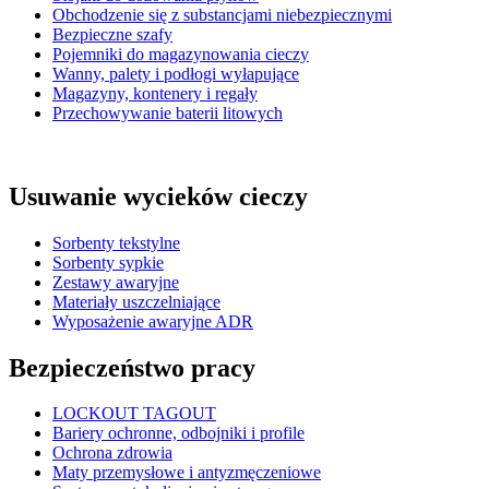
Obchodzenie się z substancjami niebezpiecznymi
Bezpieczne szafy
Pojemniki do magazynowania cieczy
Wanny, palety i podłogi wyłapujące
Magazyny, kontenery i regały
Przechowywanie baterii litowych
Usuwanie wycieków cieczy
Sorbenty tekstylne
Sorbenty sypkie
Zestawy awaryjne
Materiały uszczelniające
Wyposażenie awaryjne ADR
Bezpieczeństwo pracy
LOCKOUT TAGOUT
Bariery ochronne, odbojniki i profile
Ochrona zdrowia
Maty przemysłowe i antyzmęczeniowe