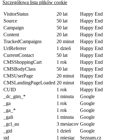
Szczegółowa lista plików cookie
VisitorStatus
20 lat
Happy End
Source
50 lat
Happy End
Campaign
50 lat
Happy End
Content
20 lat
Happy End
TrackedCampaigns
20 minut
Happy End
UrlReferrer
1 dzień
Happy End
CurrentContact
50 lat
Happy End
CMSShoppingCart
1 rok
Happy End
CMSBodyClass
50 lat
Happy End
CMSUserPage
20 minut
Happy End
CMSLandingPageLoaded
20 minut
Happy End
CUID
1 rok
Happy End
_dc_gtm_*
1 minuta
Google
_ga
1 rok
Google
_ga_*
1 rok
Google
_gali
1 minuta
Google
_gcl_au
3 mesiacov
Google
_gid
1 dzień
Google
sid
1 miesiąc
Seznam.cz