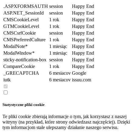
.ASPXFORMSAUTH
session
Happy End
ASP.NET_SessionId
session
Happy End
CMSCookieLevel
1 rok
Happy End
GTMCookieLevel
1 rok
Happy End
CMSCsrfCookie
session
Happy End
CMSPreferredCulture
1 rok
Happy End
ModalNote*
1 miesiąc
Happy End
ModalWindow*
1 miesiąc
Happy End
sticky-notification-box
session
Happy End
CompareCookie
1 rok
Happy End
_GRECAPTCHA
6 mesiacov
Google
iutk
6 mesiacov
issuu.com
Statystyczne pliki cookie
Te pliki cookie zbierają informacje o tym, jak korzystasz z naszej
witryny (na przykład, które strony odwiedzasz najczęściej). Dzięki
tym informacjom stale ulepszamy działanie naszego serwisu.