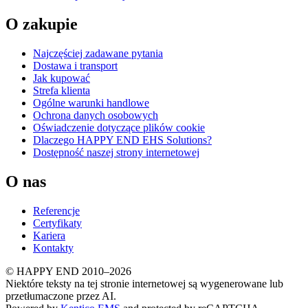
O zakupie
Najczęściej zadawane pytania
Dostawa i transport
Jak kupować
Strefa klienta
Ogólne warunki handlowe
Ochrona danych osobowych
Oświadczenie dotyczące plików cookie
Dlaczego HAPPY END EHS Solutions?
Dostępność naszej strony internetowej
O nas
Referencje
Certyfikaty
Kariera
Kontakty
© HAPPY END 2010–2026
Niektóre teksty na tej stronie internetowej są wygenerowane lub
przetłumaczone przez AI.