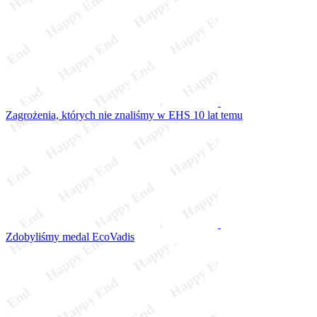
Zagrożenia, których nie znaliśmy w EHS 10 lat temu
Zdobyliśmy medal EcoVadis