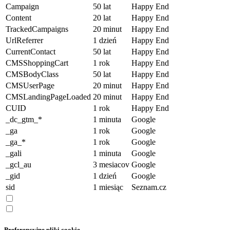
Campaign
50 lat
Happy End
Content
20 lat
Happy End
TrackedCampaigns
20 minut
Happy End
UrlReferrer
1 dzień
Happy End
CurrentContact
50 lat
Happy End
CMSShoppingCart
1 rok
Happy End
CMSBodyClass
50 lat
Happy End
CMSUserPage
20 minut
Happy End
CMSLandingPageLoaded
20 minut
Happy End
CUID
1 rok
Happy End
_dc_gtm_*
1 minuta
Google
_ga
1 rok
Google
_ga_*
1 rok
Google
_gali
1 minuta
Google
_gcl_au
3 mesiacov
Google
_gid
1 dzień
Google
sid
1 miesiąc
Seznam.cz
Preferencyjne pliki cookie