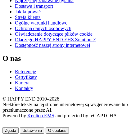
Najczęściej zadawane pytania
Dostawa i transport
Jak kupować
Strefa klienta
Ogólne warunki handlowe
Ochrona danych osobowych
Oświadczenie dotyczące plików cookie
Dlaczego HAPPY END EHS Solutions?
Dostępność naszej strony internetowej
O nas
Referencje
Certyfikaty
Kariera
Kontakty
© HAPPY END 2010–2026
Niektóre teksty na tej stronie internetowej są wygenerowane lub
przetłumaczone przez AI.
Powered by
Kentico EMS
and protected by reCAPTCHA.
Zgoda
Ustawienia
O cookies