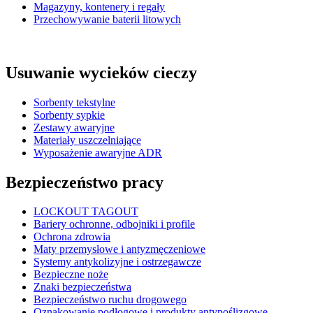
Magazyny, kontenery i regały
Przechowywanie baterii litowych
Usuwanie wycieków cieczy
Sorbenty tekstylne
Sorbenty sypkie
Zestawy awaryjne
Materiały uszczelniające
Wyposażenie awaryjne ADR
Bezpieczeństwo pracy
LOCKOUT TAGOUT
Bariery ochronne, odbojniki i profile
Ochrona zdrowia
Maty przemysłowe i antyzmęczeniowe
Systemy antykolizyjne i ostrzegawcze
Bezpieczne noże
Znaki bezpieczeństwa
Bezpieczeństwo ruchu drogowego
Oznakowanie podłogowe i produkty antypoślizgowe