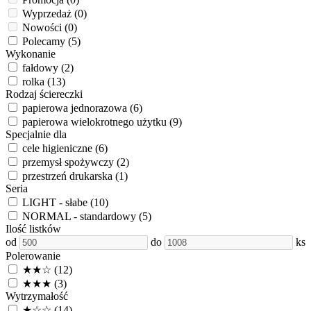
Wyprzedaż
(0)
Nowości
(0)
Polecamy
(5)
Wykonanie
fałdowy
(2)
rolka
(13)
Rodzaj ściereczki
papierowa jednorazowa
(6)
papierowa wielokrotnego użytku
(9)
Specjalnie dla
cele higieniczne
(6)
przemysł spożywczy
(2)
przestrzeń drukarska
(1)
Seria
LIGHT - słabe
(10)
NORMAL - standardowy
(5)
Ilość listków
od
do
ks
Polerowanie
★★☆
(12)
★★★
(3)
Wytrzymałość
★☆☆
(14)