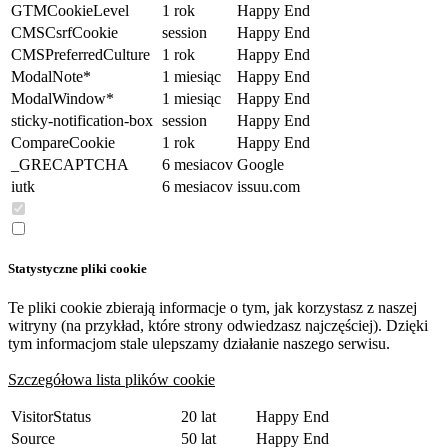
GTMCookieLevel
1 rok
Happy End
CMSCsrfCookie
session
Happy End
CMSPreferredCulture
1 rok
Happy End
ModalNote*
1 miesiąc
Happy End
ModalWindow*
1 miesiąc
Happy End
sticky-notification-box
session
Happy End
CompareCookie
1 rok
Happy End
_GRECAPTCHA
6 mesiacov
Google
iutk
6 mesiacov
issuu.com
Statystyczne pliki cookie
Te pliki cookie zbierają informacje o tym, jak korzystasz z naszej
witryny (na przykład, które strony odwiedzasz najczęściej). Dzięki
tym informacjom stale ulepszamy działanie naszego serwisu.
Szczegółowa lista plików cookie
VisitorStatus
20 lat
Happy End
Source
50 lat
Happy End