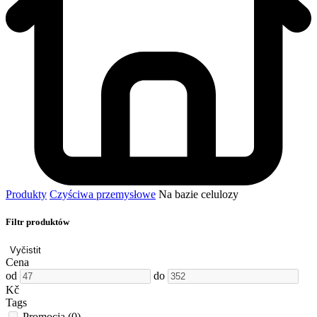
Produkty
Czyściwa przemysłowe
Na bazie celulozy
Filtr produktów
Vyčistit
Cena
od
do
Kč
Tags
Promocja
(0)