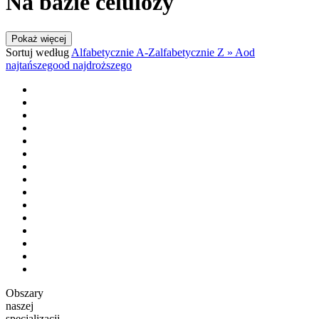
Na bazie celulozy
Pokaż więcej
Sortuj według
Alfabetycznie A-Z
alfabetycznie Z » A
od
najtańszego
od najdroższego
Obszary
naszej
specjalizacji