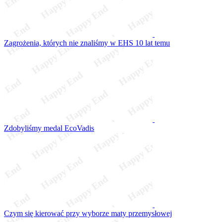
Zagrożenia, których nie znaliśmy w EHS 10 lat temu
Zdobyliśmy medal EcoVadis
Czym się kierować przy wyborze maty przemysłowej