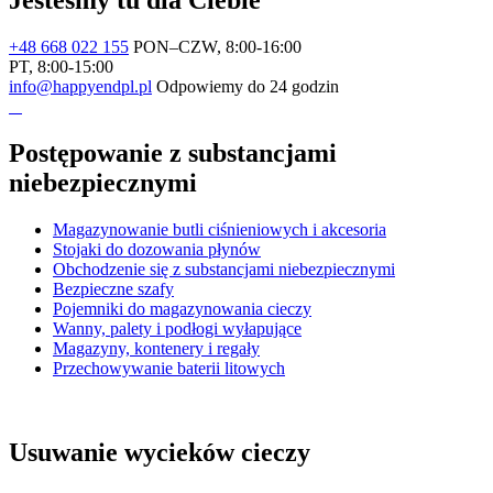
Jesteśmy tu dla Ciebie
+48 668 022 155
PON–CZW, 8:00-16:00
PT, 8:00-15:00
info@happyendpl.pl
Odpowiemy do 24 godzin
Postępowanie z substancjami
niebezpiecznymi
Magazynowanie butli ciśnieniowych i akcesoria
Stojaki do dozowania płynów
Obchodzenie się z substancjami niebezpiecznymi
Bezpieczne szafy
Pojemniki do magazynowania cieczy
Wanny, palety i podłogi wyłapujące
Magazyny, kontenery i regały
Przechowywanie baterii litowych
Usuwanie wycieków cieczy