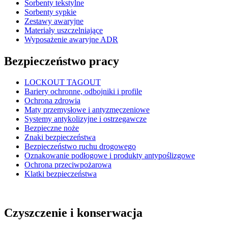
Sorbenty tekstylne
Sorbenty sypkie
Zestawy awaryjne
Materiały uszczelniające
Wyposażenie awaryjne ADR
Bezpieczeństwo pracy
LOCKOUT TAGOUT
Bariery ochronne, odbojniki i profile
Ochrona zdrowia
Maty przemysłowe i antyzmęczeniowe
Systemy antykolizyjne i ostrzegawcze
Bezpieczne noże
Znaki bezpieczeństwa
Bezpieczeństwo ruchu drogowego
Oznakowanie podłogowe i produkty antypoślizgowe
Ochrona przeciwpożarowa
Klatki bezpieczeństwa
Czyszczenie i konserwacja