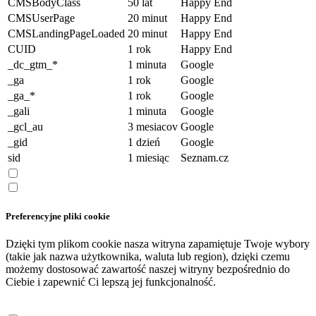
CMSBodyClass
50 lat
Happy End
CMSUserPage
20 minut
Happy End
CMSLandingPageLoaded
20 minut
Happy End
CUID
1 rok
Happy End
_dc_gtm_*
1 minuta
Google
_ga
1 rok
Google
_ga_*
1 rok
Google
_gali
1 minuta
Google
_gcl_au
3 mesiacov
Google
_gid
1 dzień
Google
sid
1 miesiąc
Seznam.cz
Preferencyjne pliki cookie
Dzięki tym plikom cookie nasza witryna zapamiętuje Twoje wybory
(takie jak nazwa użytkownika, waluta lub region), dzięki czemu
możemy dostosować zawartość naszej witryny bezpośrednio do
Ciebie i zapewnić Ci lepszą jej funkcjonalność.