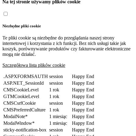
Na tej stronie używamy plików cookie
Niezbędne pliki cookie
Te pliki cookie są niezbędne do przeglądania naszej strony
internetowej i korzystania z ich funkcji. Bez nich usługi takie jak
koszyk, porównywanie produktów czy fakturowanie elektroniczne
mogą nie działać.
Szczegółowa lista plików cookie
.ASPXFORMSAUTH
session
Happy End
ASP.NET_SessionId
session
Happy End
CMSCookieLevel
1 rok
Happy End
GTMCookieLevel
1 rok
Happy End
CMSCsrfCookie
session
Happy End
CMSPreferredCulture
1 rok
Happy End
ModalNote*
1 miesiąc
Happy End
ModalWindow*
1 miesiąc
Happy End
sticky-notification-box
session
Happy End