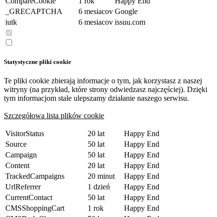
CompareCookie
1 rok
Happy End
_GRECAPTCHA
6 mesiacov
Google
iutk
6 mesiacov
issuu.com
Statystyczne pliki cookie
Te pliki cookie zbierają informacje o tym, jak korzystasz z naszej
witryny (na przykład, które strony odwiedzasz najczęściej). Dzięki
tym informacjom stale ulepszamy działanie naszego serwisu.
Szczegółowa lista plików cookie
VisitorStatus
20 lat
Happy End
Source
50 lat
Happy End
Campaign
50 lat
Happy End
Content
20 lat
Happy End
TrackedCampaigns
20 minut
Happy End
UrlReferrer
1 dzień
Happy End
CurrentContact
50 lat
Happy End
CMSShoppingCart
1 rok
Happy End