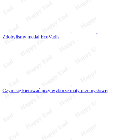
Zdobyliśmy medal EcoVadis
Czym się kierować przy wyborze maty przemysłowej