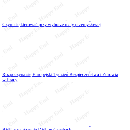
Czym się kierować przy wyborze maty przemysłowej
Rozpoczyna się Europejski Tydzień Bezpieczeństwa i Zdrowia
w Pracy
BHP w magazynie DHL w Czechach