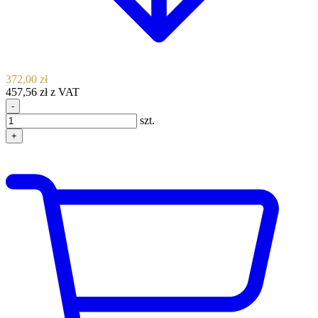
372,00 zł
457,56 zł z VAT
-
szt.
+