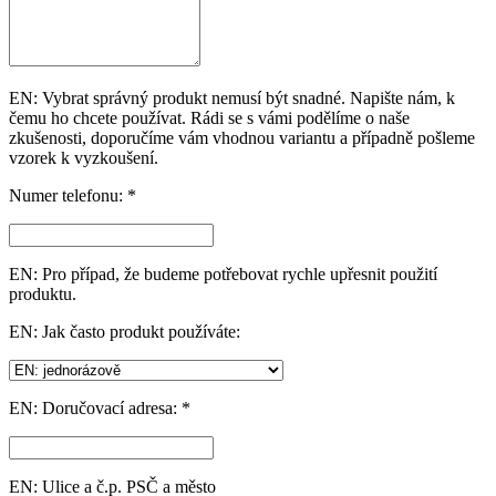
EN: Vybrat správný produkt nemusí být snadné. Napište nám, k
čemu ho chcete používat. Rádi se s vámi podělíme o naše
zkušenosti, doporučíme vám vhodnou variantu a případně pošleme
vzorek k vyzkoušení.
Numer telefonu: *
EN: Pro případ, že budeme potřebovat rychle upřesnit použití
produktu.
EN: Jak často produkt používáte:
EN: Doručovací adresa: *
EN: Ulice a č.p. PSČ a město