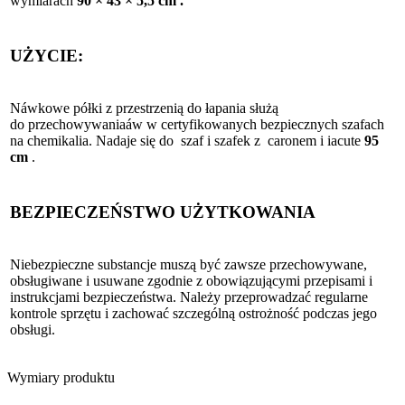
wymiarach
90 × 43 × 5,5 cm .
UŻYCIE:
Náwkowe półki z przestrzenią do łapania służą
do przechowywaniaáw w certyfikowanych bezpiecznych szafach
na chemikalia. Nadaje się do szaf i szafek z caronem i iacute
95
cm
.
BEZPIECZEŃSTWO UŻYTKOWANIA
Niebezpieczne substancje muszą być zawsze przechowywane,
obsługiwane i usuwane zgodnie z obowiązującymi przepisami i
instrukcjami bezpieczeństwa. Należy przeprowadzać regularne
kontrole sprzętu i zachować szczególną ostrożność podczas jego
obsługi.
Wymiary produktu