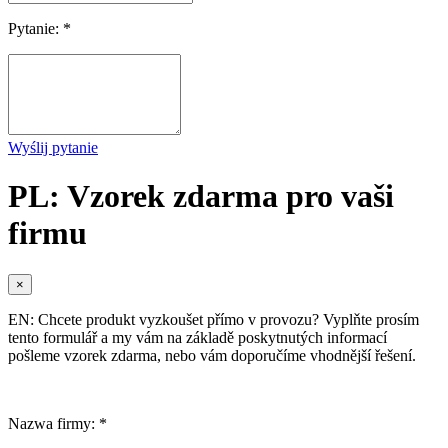
Pytanie: *
Wyślij pytanie
PL: Vzorek zdarma pro vaši
firmu
×
EN: Chcete produkt vyzkoušet přímo v provozu? Vyplňte prosím
tento formulář a my vám na základě poskytnutých informací
pošleme vzorek zdarma, nebo vám doporučíme vhodnější řešení.
Nazwa firmy: *