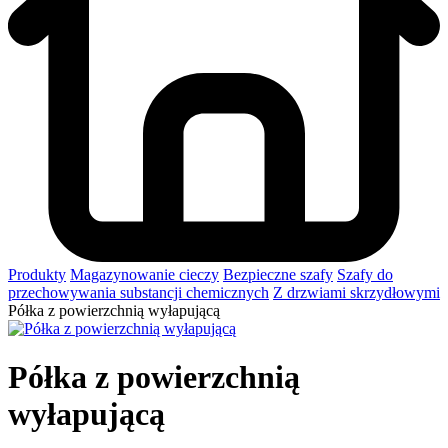
Produkty
Magazynowanie cieczy
Bezpieczne szafy
Szafy do
przechowywania substancji chemicznych
Z drzwiami skrzydłowymi
Półka z powierzchnią wyłapującą
Półka z powierzchnią
wyłapującą