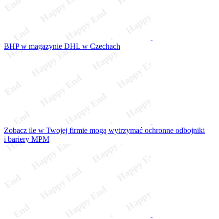
BHP w magazynie DHL w Czechach
Zobacz ile w Twojej firmie mogą wytrzymać ochronne odbojniki
i bariery MPM