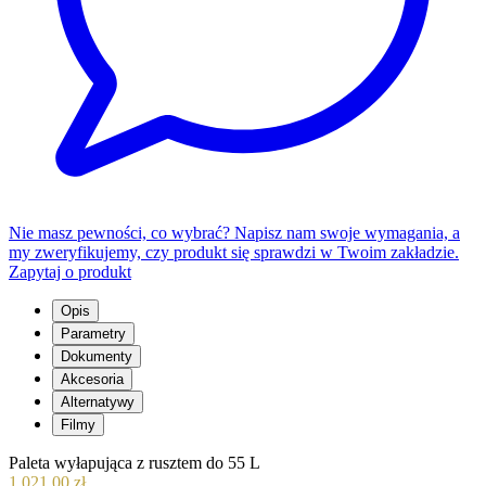
Nie masz pewności, co wybrać? Napisz nam swoje wymagania, a
my zweryfikujemy, czy produkt się sprawdzi w Twoim zakładzie.
Zapytaj o produkt
Opis
Parametry
Dokumenty
Akcesoria
Alternatywy
Filmy
Paleta wyłapująca z rusztem do 55 L
1 021,00 zł