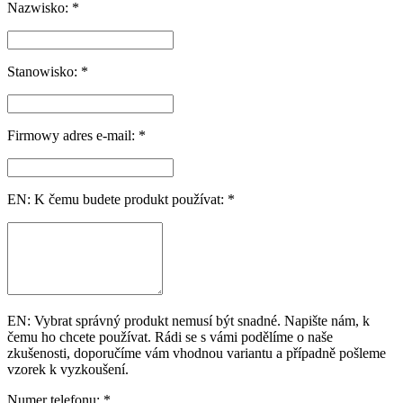
Nazwisko: *
Stanowisko: *
Firmowy adres e-mail: *
EN: K čemu budete produkt používat: *
EN: Vybrat správný produkt nemusí být snadné. Napište nám, k
čemu ho chcete používat. Rádi se s vámi podělíme o naše
zkušenosti, doporučíme vám vhodnou variantu a případně pošleme
vzorek k vyzkoušení.
Numer telefonu: *