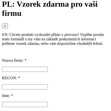
PL: Vzorek zdarma pro vaši
firmu
×
EN: Chcete produkt vyzkoušet přímo v provozu? Vyplňte prosím
tento formulář a my vám na základě poskytnutých informací
pošleme vzorek zdarma, nebo vám doporučíme vhodnější řešení.
Nazwa firmy: *
REGON: *
Imię: *