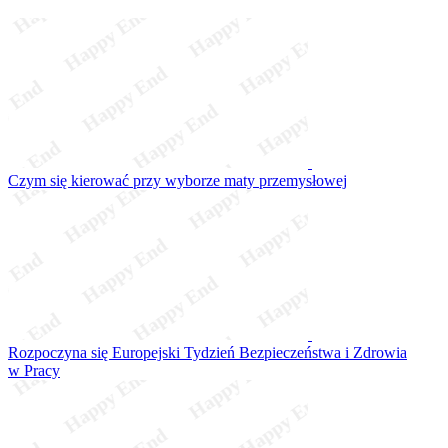
Czym się kierować przy wyborze maty przemysłowej
Rozpoczyna się Europejski Tydzień Bezpieczeństwa i Zdrowia
w Pracy