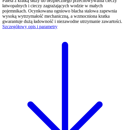
Paleta z kratką służy do bezpiecznego przechowywania cieczy
łatwopalnych i cieczy zagrażających wodzie w małych
pojemnikach. Ocynkowana ogniowo blacha stalowa zapewnia
wysoką wytrzymałość mechaniczną, a wzmocniona kratka
gwarantuje dużą ładowność i niezawodne utrzymanie zawartości.
Szczegółowy opis i parametry