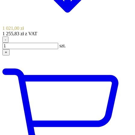
1 021,00 zł
1 255,83 zł z VAT
-
szt.
+