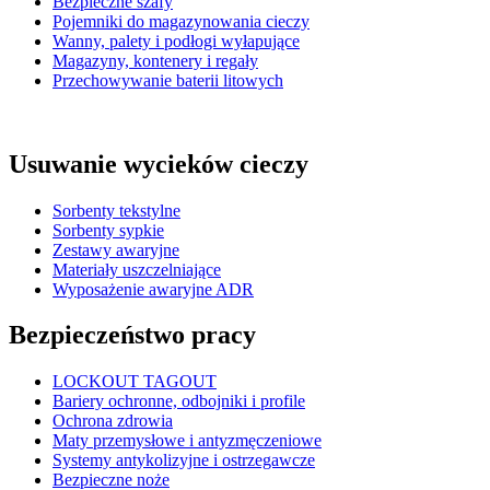
Bezpieczne szafy
Pojemniki do magazynowania cieczy
Wanny, palety i podłogi wyłapujące
Magazyny, kontenery i regały
Przechowywanie baterii litowych
Usuwanie wycieków cieczy
Sorbenty tekstylne
Sorbenty sypkie
Zestawy awaryjne
Materiały uszczelniające
Wyposażenie awaryjne ADR
Bezpieczeństwo pracy
LOCKOUT TAGOUT
Bariery ochronne, odbojniki i profile
Ochrona zdrowia
Maty przemysłowe i antyzmęczeniowe
Systemy antykolizyjne i ostrzegawcze
Bezpieczne noże