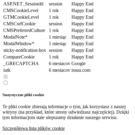
ASP.NET_SessionId
session
Happy End
CMSCookieLevel
1 rok
Happy End
GTMCookieLevel
1 rok
Happy End
CMSCsrfCookie
session
Happy End
CMSPreferredCulture
1 rok
Happy End
ModalNote*
1 miesiąc
Happy End
ModalWindow*
1 miesiąc
Happy End
sticky-notification-box
session
Happy End
CompareCookie
1 rok
Happy End
_GRECAPTCHA
6 mesiacov
Google
iutk
6 mesiacov
issuu.com
Statystyczne pliki cookie
Te pliki cookie zbierają informacje o tym, jak korzystasz z naszej
witryny (na przykład, które strony odwiedzasz najczęściej). Dzięki
tym informacjom stale ulepszamy działanie naszego serwisu.
Szczegółowa lista plików cookie