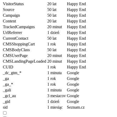
VisitorStatus
20 lat
Happy End
Source
50 lat
Happy End
Campaign
50 lat
Happy End
Content
20 lat
Happy End
TrackedCampaigns
20 minut
Happy End
UrlReferrer
1 dzień
Happy End
CurrentContact
50 lat
Happy End
CMSShoppingCart
1 rok
Happy End
CMSBodyClass
50 lat
Happy End
CMSUserPage
20 minut
Happy End
CMSLandingPageLoaded
20 minut
Happy End
CUID
1 rok
Happy End
_dc_gtm_*
1 minuta
Google
_ga
1 rok
Google
_ga_*
1 rok
Google
_gali
1 minuta
Google
_gcl_au
3 mesiacov
Google
_gid
1 dzień
Google
sid
1 miesiąc
Seznam.cz