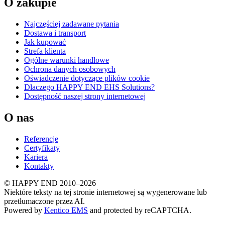
O zakupie
Najczęściej zadawane pytania
Dostawa i transport
Jak kupować
Strefa klienta
Ogólne warunki handlowe
Ochrona danych osobowych
Oświadczenie dotyczące plików cookie
Dlaczego HAPPY END EHS Solutions?
Dostępność naszej strony internetowej
O nas
Referencje
Certyfikaty
Kariera
Kontakty
© HAPPY END 2010–2026
Niektóre teksty na tej stronie internetowej są wygenerowane lub
przetłumaczone przez AI.
Powered by
Kentico EMS
and protected by reCAPTCHA.