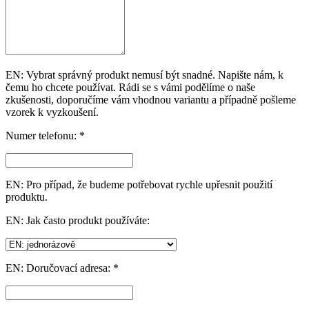
EN: Vybrat správný produkt nemusí být snadné. Napište nám, k
čemu ho chcete používat. Rádi se s vámi podělíme o naše
zkušenosti, doporučíme vám vhodnou variantu a případně pošleme
vzorek k vyzkoušení.
Numer telefonu: *
EN: Pro případ, že budeme potřebovat rychle upřesnit použití
produktu.
EN: Jak často produkt používáte:
EN: Doručovací adresa: *