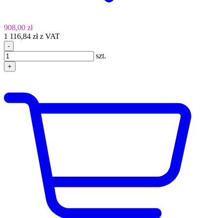
908,00 zł
1 116,84 zł z VAT
-
szt.
+