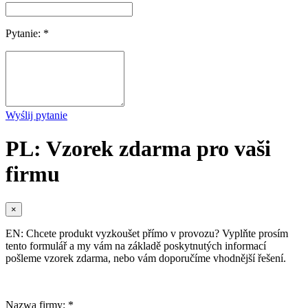
Pytanie: *
Wyślij pytanie
PL: Vzorek zdarma pro vaši
firmu
×
EN: Chcete produkt vyzkoušet přímo v provozu? Vyplňte prosím
tento formulář a my vám na základě poskytnutých informací
pošleme vzorek zdarma, nebo vám doporučíme vhodnější řešení.
Nazwa firmy: *