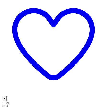
-
1
szt.