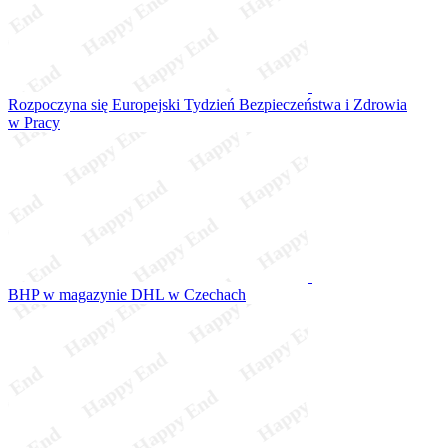
Rozpoczyna się Europejski Tydzień Bezpieczeństwa i Zdrowia
w Pracy
BHP w magazynie DHL w Czechach