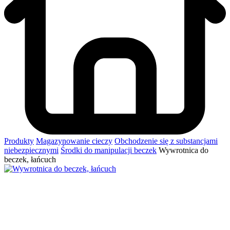
Produkty
Magazynowanie cieczy
Obchodzenie się z substancjami
niebezpiecznymi
Środki do manipulacji beczek
Wywrotnica do
beczek, łańcuch