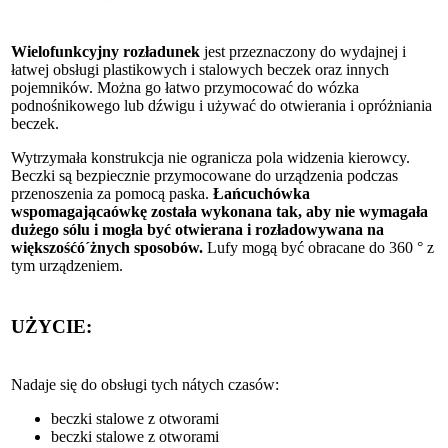
Wielofunkcyjny rozładunek
jest przeznaczony do wydajnej i
łatwej obsługi plastikowych i stalowych beczek oraz innych
pojemników. Można go łatwo przymocować do wózka
podnośnikowego lub dźwigu i używać do otwierania i opróżniania
beczek.
Wytrzymała konstrukcja nie ogranicza pola widzenia kierowcy.
Beczki są bezpiecznie przymocowane do urządzenia podczas
przenoszenia za pomocą paska.
Łańcuchówka
wspomagającaówkę została wykonana tak, aby nie wymagała
dużego sólu i mogła być otwierana i rozładowywana na
większośćó´żnych sposobów.
Lufy mogą być obracane do 360 ° z
tym urządzeniem.
UŻYCIE:
Nadaje się do obsługi tych nátych czasów:
beczki stalowe z otworami
beczki stalowe z otworami