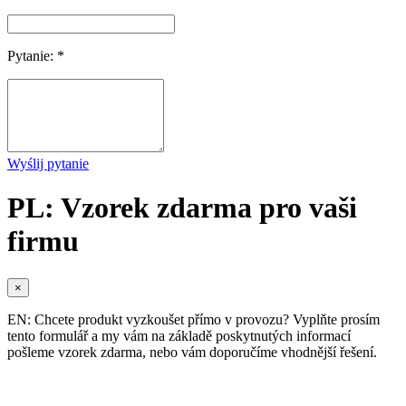
Pytanie: *
Wyślij pytanie
PL: Vzorek zdarma pro vaši
firmu
×
EN: Chcete produkt vyzkoušet přímo v provozu? Vyplňte prosím
tento formulář a my vám na základě poskytnutých informací
pošleme vzorek zdarma, nebo vám doporučíme vhodnější řešení.