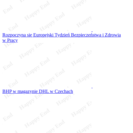
Rozpoczyna się Europejski Tydzień Bezpieczeństwa i Zdrowia
w Pracy
BHP w magazynie DHL w Czechach