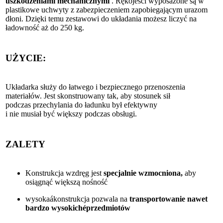
uszkodzeniami mechanicznymi
. Rękojeści wyposażone są w
plastikowe uchwyty z zabezpieczeniem zapobiegającym urazom
dłoni.
Dzięki temu zestawowi do układania możesz liczyć na
ładowność aż do 250 kg.
UŻYCIE:
Układarka służy do łatwego i bezpiecznego przenoszenia
materiałów. Jest skonstruowany tak, aby stosunek sił
podczas przechylania do ładunku był efektywny
i nie musiał być większy podczas obsługi.
ZALETY
Konstrukcja wzdręg jest
specjalnie wzmocniona,
aby
osiągnąć większą nośność
wysokaákonstrukcja pozwala na
transportowanie nawet
bardzo wysokichéprzedmiotów