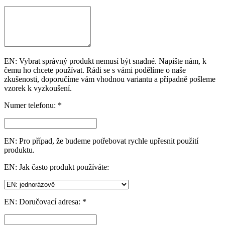
EN: Vybrat správný produkt nemusí být snadné. Napište nám, k
čemu ho chcete používat. Rádi se s vámi podělíme o naše
zkušenosti, doporučíme vám vhodnou variantu a případně pošleme
vzorek k vyzkoušení.
Numer telefonu: *
EN: Pro případ, že budeme potřebovat rychle upřesnit použití
produktu.
EN: Jak často produkt používáte:
EN: Doručovací adresa: *