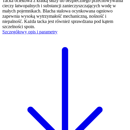
Tacka ociekowa z kratką służy do bezpiecznego przechowywania
cieczy łatwopalnych i substancji zanieczyszczających wodę w
małych pojemnikach. Blacha stalowa ocynkowana ogniowo
zapewnia wysoką wytrzymałość mechaniczną, nośność i
niepalność. Każda tacka jest również sprawdzana pod kątem
szczelności spoin.
Szczegółowy opis i parametry