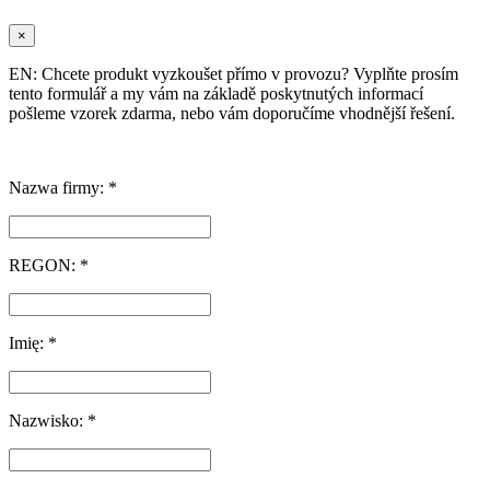
×
EN: Chcete produkt vyzkoušet přímo v provozu? Vyplňte prosím
tento formulář a my vám na základě poskytnutých informací
pošleme vzorek zdarma, nebo vám doporučíme vhodnější řešení.
Nazwa firmy: *
REGON: *
Imię: *
Nazwisko: *