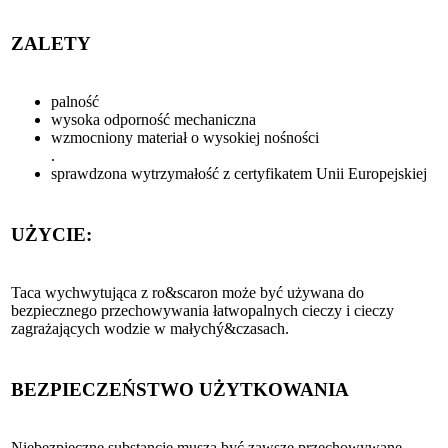
ZALETY
palność
wysoka odporność mechaniczna
wzmocniony materiał o wysokiej nośności
.
sprawdzona wytrzymałość z certyfikatem Unii Europejskiej
UŻYCIE:
Taca wychwytująca z ro&scaron może być używana do
bezpiecznego przechowywania łatwopalnych cieczy i cieczy
zagrażających wodzie w małychý&czasach.
BEZPIECZEŃSTWO UŻYTKOWANIA
Niebezpieczne substancje muszą być zawsze przechowywane,