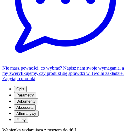
Nie masz pewności, co wybrać? Napisz nam swoje wymagania, a
my zweryfikujemy, czy produkt się sprawdzi w Twoim zakładzie.
Zapytaj o produkt
Opis
Parametry
Dokumenty
Akcesoria
Alternatywy
Filmy
Wanienka wyłapująca z rusztem do 46 L