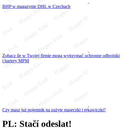
BHP w magazynie DHL w Czechach
Zobacz ile w Twojej firmie mogą wytrzymać ochronne odbojniki
i bariery MPM
Czy masz już pojemnik na zużyte maseczki i rękawiczki?
PL: Stačí odeslat!