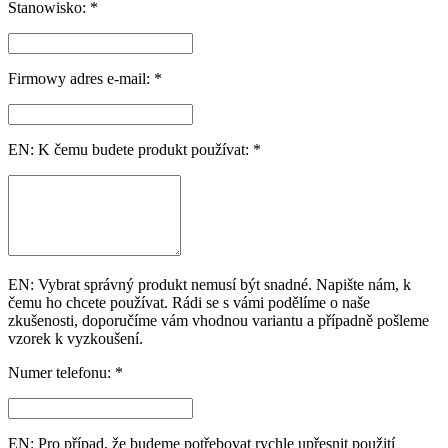
Stanowisko: *
Firmowy adres e-mail: *
EN: K čemu budete produkt používat: *
EN: Vybrat správný produkt nemusí být snadné. Napište nám, k
čemu ho chcete používat. Rádi se s vámi podělíme o naše
zkušenosti, doporučíme vám vhodnou variantu a případně pošleme
vzorek k vyzkoušení.
Numer telefonu: *
EN: Pro případ, že budeme potřebovat rychle upřesnit použití