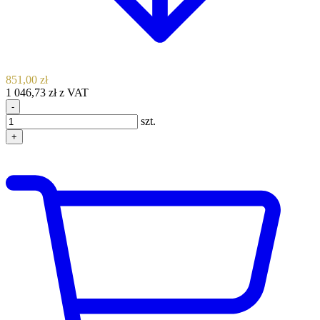
851,00 zł
1 046,73 zł z VAT
-
szt.
+