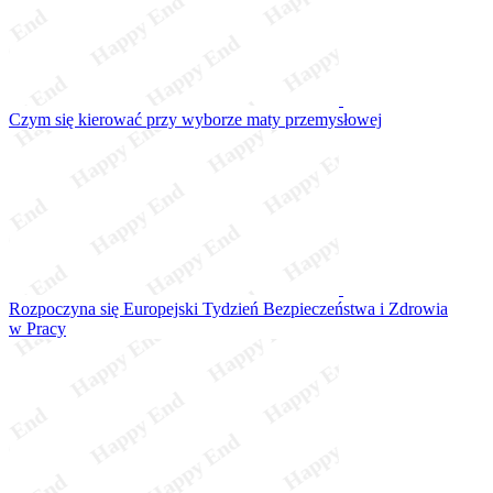
Czym się kierować przy wyborze maty przemysłowej
Rozpoczyna się Europejski Tydzień Bezpieczeństwa i Zdrowia
w Pracy