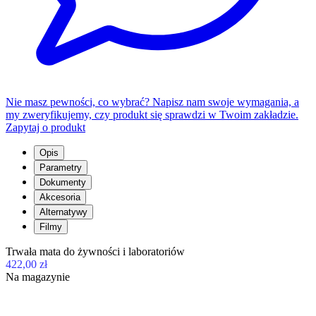
Nie masz pewności, co wybrać? Napisz nam swoje wymagania, a
my zweryfikujemy, czy produkt się sprawdzi w Twoim zakładzie.
Zapytaj o produkt
Opis
Parametry
Dokumenty
Akcesoria
Alternatywy
Filmy
Trwała mata do żywności i laboratoriów
422,00 zł
Na magazynie