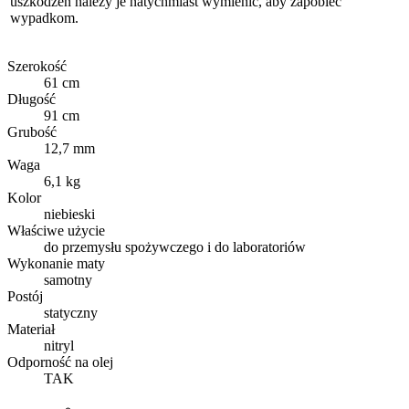
uszkodzeń należy je natychmiast wymienić, aby zapobiec
wypadkom.
Szerokość
61 cm
Długość
91 cm
Grubość
12,7 mm
Waga
6,1 kg
Kolor
niebieski
Właściwe użycie
do przemysłu spożywczego i do laboratoriów
Wykonanie maty
samotny
Postój
statyczny
Materiał
nitryl
Odporność na olej
TAK