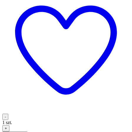
-
1
szt.
+