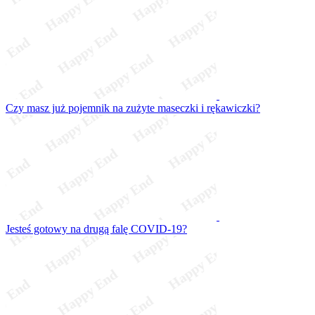
Czy masz już pojemnik na zużyte maseczki i rękawiczki?
Jesteś gotowy na drugą falę COVID-19?