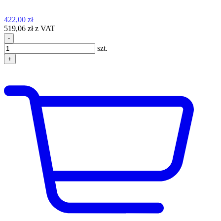
422,00 zł
519,06 zł z VAT
-
szt.
+