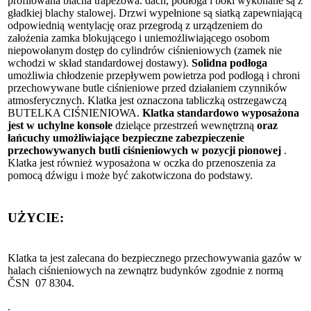
profilowana blacha trapezowa. dach, podłoga i boki wykonane są z
gładkiej blachy stalowej. Drzwi wypełnione są siatką zapewniającą
odpowiednią wentylację oraz przegrodą z urządzeniem do
założenia zamka blokującego i uniemożliwiającego osobom
niepowołanym dostęp do cylindrów ciśnieniowych (zamek nie
wchodzi w skład standardowej dostawy).
Solidna podłoga
umożliwia chłodzenie przepływem powietrza pod podłogą i chroni
przechowywane butle ciśnieniowe przed działaniem czynników
atmosferycznych. Klatka jest oznaczona tabliczką ostrzegawczą
BUTELKA CIŚNIENIOWA.
Klatka standardowo wyposażona
jest w uchylne konsole
dzielące przestrzeń wewnętrzną
oraz
łańcuchy umożliwiające bezpieczne zabezpieczenie
przechowywanych butli ciśnieniowych w pozycji pionowej
.
Klatka jest również wyposażona w oczka do przenoszenia za
pomocą dźwigu i może być zakotwiczona do podstawy.
UŻYCIE:
Klatka ta jest zalecana do bezpiecznego przechowywania gazów w
halach ciśnieniowych na zewnątrz budynków zgodnie z normą
ČSN 07 8304.
.