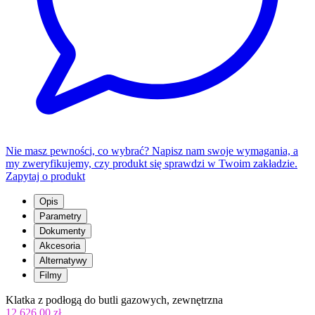
Nie masz pewności, co wybrać? Napisz nam swoje wymagania, a
my zweryfikujemy, czy produkt się sprawdzi w Twoim zakładzie.
Zapytaj o produkt
Opis
Parametry
Dokumenty
Akcesoria
Alternatywy
Filmy
Klatka z podłogą do butli gazowych, zewnętrzna
12 626,00 zł