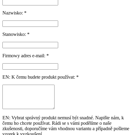
Nazwisko: *
Stanowisko: *
Firmowy adres e-mail: *
EN: K čemu budete produkt používat: *
EN: Vybrat správný produkt nemusí být snadné. Napište nám, k
čemu ho chcete používat. Rádi se s vámi podělíme o naše
zkušenosti, doporučíme vám vhodnou variantu a případně pošleme
vzorek k vyzkoušení.