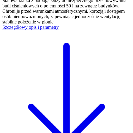
Stalowa klatka z podłogą służy do bezpiecznego przechowywania
butli ciśnieniowych o pojemności 50 l na zewnątrz budynków.
Chroni je przed warunkami atmosferycznymi, korozją i dostępem
osób nieupoważnionych, zapewniając jednocześnie wentylację i
stabilne położenie w pionie.
Szczegółowy opis i parametry