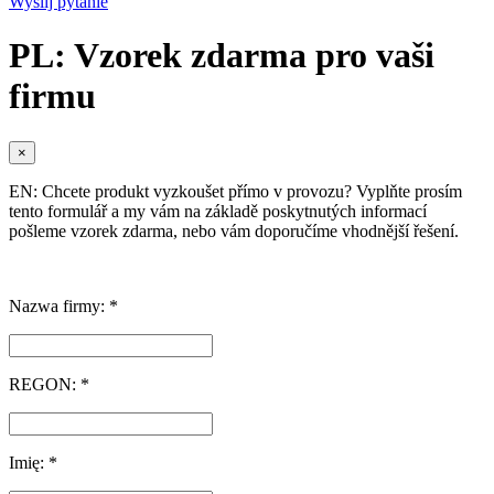
Wyślij pytanie
PL: Vzorek zdarma pro vaši
firmu
×
EN: Chcete produkt vyzkoušet přímo v provozu? Vyplňte prosím
tento formulář a my vám na základě poskytnutých informací
pošleme vzorek zdarma, nebo vám doporučíme vhodnější řešení.
Nazwa firmy: *
REGON: *
Imię: *