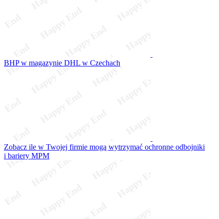
BHP w magazynie DHL w Czechach
Zobacz ile w Twojej firmie mogą wytrzymać ochronne odbojniki
i bariery MPM