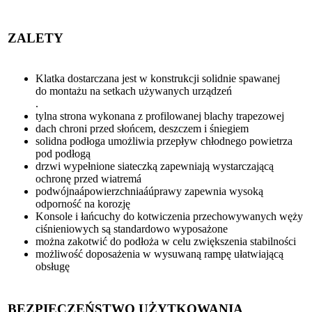
ZALETY
Klatka dostarczana jest w konstrukcji solidnie spawanej
do montażu na setkach używanych urządzeń
.
tylna strona wykonana z profilowanej blachy trapezowej
dach chroni przed słońcem, deszczem i śniegiem
solidna podłoga umożliwia przepływ chłodnego powietrza
pod podłogą
drzwi wypełnione siateczką zapewniają wystarczającą
ochronę przed wiatremá
podwójnaápowierzchniaáúprawy zapewnia wysoką
odporność na korozję
Konsole i łańcuchy do kotwiczenia przechowywanych węży
ciśnieniowych są standardowo wyposażone
można zakotwić do podłoża w celu zwiększenia stabilności
możliwość doposażenia w wysuwaną rampę ułatwiającą
obsługę
BEZPIECZEŃSTWO UŻYTKOWANIA