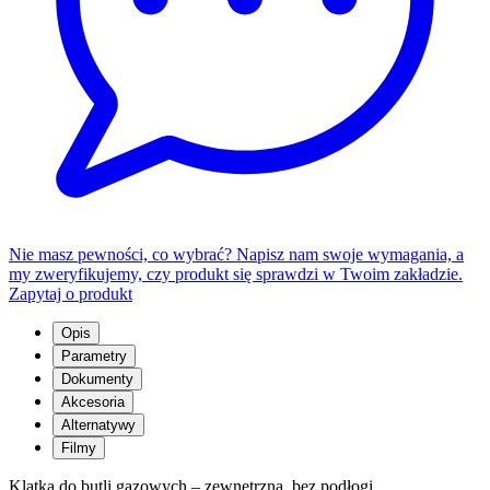
Nie masz pewności, co wybrać? Napisz nam swoje wymagania, a
my zweryfikujemy, czy produkt się sprawdzi w Twoim zakładzie.
Zapytaj o produkt
Opis
Parametry
Dokumenty
Akcesoria
Alternatywy
Filmy
Klatka do butli gazowych – zewnętrzna, bez podłogi