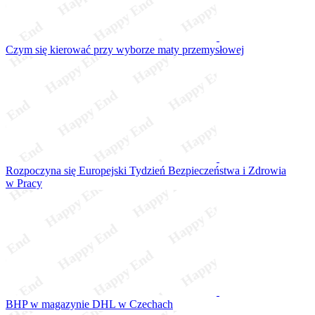
Czym się kierować przy wyborze maty przemysłowej
Rozpoczyna się Europejski Tydzień Bezpieczeństwa i Zdrowia
w Pracy
BHP w magazynie DHL w Czechach