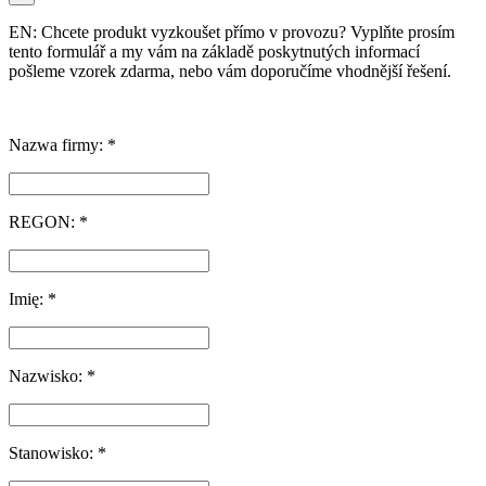
EN: Chcete produkt vyzkoušet přímo v provozu? Vyplňte prosím
tento formulář a my vám na základě poskytnutých informací
pošleme vzorek zdarma, nebo vám doporučíme vhodnější řešení.
Nazwa firmy: *
REGON: *
Imię: *
Nazwisko: *
Stanowisko: *