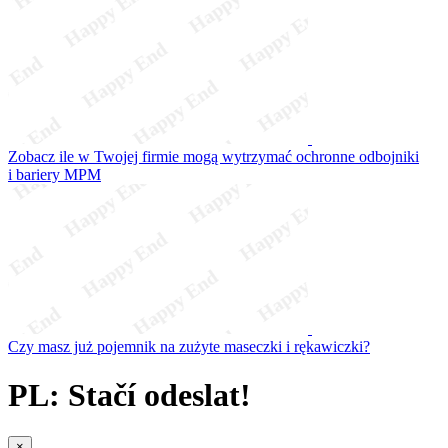
Zobacz ile w Twojej firmie mogą wytrzymać ochronne odbojniki
i bariery MPM
Czy masz już pojemnik na zużyte maseczki i rękawiczki?
PL: Stačí odeslat!
×