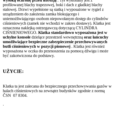
wysoką ochronę przed korozją
. Tył wykonany jest z
profilowanej blachy trapezowej, boki i dach z gładkiej blachy
stalowej. Drzwi wypełnione są siatką i wyposażone w rygiel z
urządzeniem do założenia zamka blokującego i
uniemożliwiającego osobom niepowołanym dostęp do cylindrów
ciśnieniowych (zamek nie wchodzi w zakres dostawy). Klatka jest
oznaczona naklejką ostrzegawczą dotyczącą CYLINDRA
CIŚNIENIOWEGO.
Klatka standardowo wyposażona jest w
uchylne konsole
dzielące przestrzeń wewnętrzną
oraz łańcuchy
umożliwiające bezpieczne zabezpieczenie przechowywanych
butli ciśnieniowych w pozycji pionowej
. Klatka jest również
wyposażona w oczka do przenoszenia za pomocą dźwigu i może
być zakotwiczona do podstawy.
UŻYCIE:
Klatka ta jest zalecana do bezpiecznego przechowywania gazów w
halach ciśnieniowych na zewnątrz budynków zgodnie z normą
ČSN 07 8304.
.