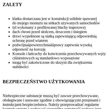
ZALETY
klatka dostarczana jest w konstrukcji solidnie spawanej
do mojego montażu na setkach używanych samochodów
tył wykonany z profilowanej blachy trapezowej
dach chroni przed słońcem, deszczem i śniegiem
drzwi wypełnione są siatką zapewniającą odpowiednią
ochronę przed wiatrem
podwójnaápowierzchniaáúprawy zapewnia wysoką
odporność na korozję
Konsole i łańcuchy do kotwiczenia przechowywanych węży
ciśnieniowych są standardowo wyposażone
mogą być zakotwiczone do skrzyni dla zwiększenia
stabilności
BEZPIECZEŃSTWO UŻYTKOWANIA
Niebezpieczne substancje muszą być zawsze przechowywane,
obsługiwane i usuwane zgodnie z obowiązującymi przepisami i
instrukcjami bezpieczeństwa. Należy przeprowadzać regularne
kontrole sprzętu i zachować szczególną ostrożność podczas jego