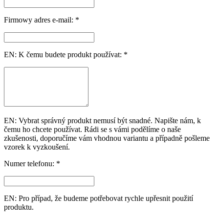
Firmowy adres e-mail: *
EN: K čemu budete produkt používat: *
EN: Vybrat správný produkt nemusí být snadné. Napište nám, k
čemu ho chcete používat. Rádi se s vámi podělíme o naše
zkušenosti, doporučíme vám vhodnou variantu a případně pošleme
vzorek k vyzkoušení.
Numer telefonu: *
EN: Pro případ, že budeme potřebovat rychle upřesnit použití
produktu.