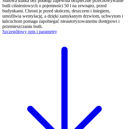
Stalowa klatka bez podłogi zapewnia bezpieczne przechowywanie
butli ciśnieniowych o pojemności 50 l na zewnątrz, przed
budynkami. Chroni je przed słońcem, deszczem i śniegiem,
umożliwia wentylację, a dzięki zamykanym drzwiom, uchwytom i
łańcuchom pomaga zapobiegać nieautoryzowanemu dostępowi i
przemieszczaniu butli.
Szczegółowy opis i parametry