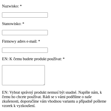
Nazwisko: *
Stanowisko: *
Firmowy adres e-mail: *
EN: K čemu budete produkt používat: *
EN: Vybrat správný produkt nemusí být snadné. Napište nám, k
čemu ho chcete používat. Rádi se s vámi podělíme o naše
zkušenosti, doporučíme vám vhodnou variantu a případně pošleme
vzorek k vyzkoušení.