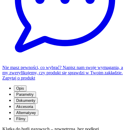
Nie masz pewności, co wybrać? Napisz nam swoje wymagania, a
my zweryfikujemy, czy produkt się sprawdzi w Twoim zakładzie.
Zapytaj o produkt
Opis
Parametry
Dokumenty
Akcesoria
Alternatywy
Filmy
Klatka do butli gazowych – zewnętrzna, bez podłogi