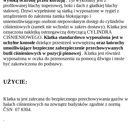
wysoką ochronę przed korozją
. Tył wykonany jest z
profilowanej blachy trapezowej, boki i dach z gładkiej blachy
stalowej. Drzwi wypełnione są siatką i wyposażone w rygiel z
urządzeniem do założenia zamka blokującego i
uniemożliwiającego osobom niepowołanym dostęp do cylindrów
ciśnieniowych (zamek nie wchodzi w zakres dostawy). Klatka jest
oznaczona naklejką ostrzegawczą dotyczącą CYLINDRA
CIŚNIENIOWEGO.
Klatka standardowo wyposażona jest w
uchylne konsole
dzielące przestrzeń wewnętrzną
oraz łańcuchy
umożliwiające bezpieczne zabezpieczenie przechowywanych
butli ciśnieniowych w pozycji pionowej
. Klatka jest również
wyposażona w oczka do przenoszenia za pomocą dźwigu i może
być zakotwiczona do podstawy.
UŻYCIE:
Klatka ta jest zalecana do bezpiecznego przechowywania gazów w
halach ciśnieniowych na zewnątrz budynków zgodnie z normą
ČSN 07 8304.
.