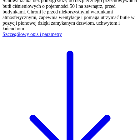
Stalowa klatka bez podłogi służy do bezpiecznego przechowywania
butli ciśnieniowych o pojemności 50 l na zewnątrz, przed
budynkami. Chroni je przed niekorzystnymi warunkami
atmosferycznymi, zapewnia wentylację i pomaga utrzymać butle w
pozycji pionowej dzięki zamykanym drzwiom, uchwytom i
łańcuchom.
Szczegółowy opis i parametry