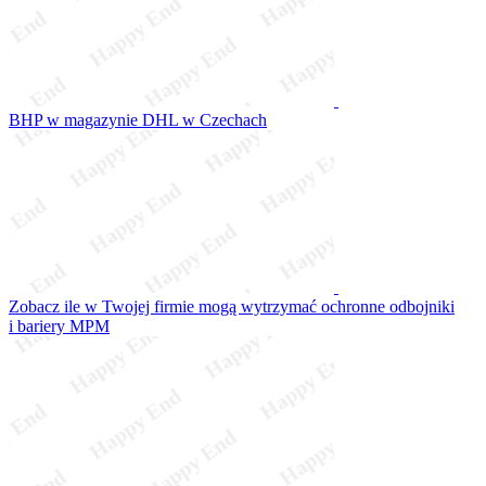
BHP w magazynie DHL w Czechach
Zobacz ile w Twojej firmie mogą wytrzymać ochronne odbojniki
i bariery MPM