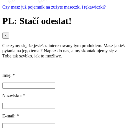
Czy masz już pojemnik na zużyte maseczki i rękawiczki?
PL: Stačí odeslat!
×
Cieszymy się, że jesteś zainteresowany tym produktem. Masz jakieś
pytania na jego temat? Napisz do nas, a my skontaktujemy się z
Tobą tak szybko, jak to możliwe.
Imię: *
Nazwisko: *
E-mail: *