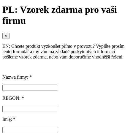
PL: Vzorek zdarma pro vaši
firmu
×
EN: Chcete produkt vyzkoušet přímo v provozu? Vyplňte prosím
tento formulář a my vám na základě poskytnutých informací
pošleme vzorek zdarma, nebo vám doporučíme vhodnější řešení.
Nazwa firmy: *
REGON: *
Imię: *