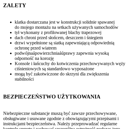
ZALETY
klatka dostarczana jest w konstrukcji solidnie spawanej
do mojego montażu na setkach używanych samochodów
tył wykonany z profilowanej blachy trapezowej
dach chroni przed słońcem, deszczem i śniegiem
drzwi wypełnione są siatką zapewniającą odpowiednią
ochronę przed wiatrem
podwójnaápowierzchniaáúprawy zapewnia wysoką
odporność na korozję
Konsole i łańcuchy do kotwiczenia przechowywanych węży
ciśnieniowych są standardowo wyposażone
mogą być zakotwiczone do skrzyni dla zwiększenia
stabilności
BEZPIECZEŃSTWO UŻYTKOWANIA
Niebezpieczne substancje muszą być zawsze przechowywane,
obsługiwane i usuwane zgodnie z obowiązującymi przepisami i
instrukcjami bezpieczeństwa. Należy przeprowadzać regularne
kontrole sprzętu i zachować szczególną ostrożność podczas jego