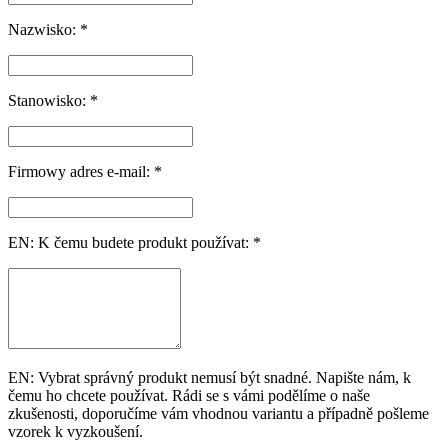
Nazwisko: *
Stanowisko: *
Firmowy adres e-mail: *
EN: K čemu budete produkt používat: *
EN: Vybrat správný produkt nemusí být snadné. Napište nám, k
čemu ho chcete používat. Rádi se s vámi podělíme o naše
zkušenosti, doporučíme vám vhodnou variantu a případně pošleme
vzorek k vyzkoušení.