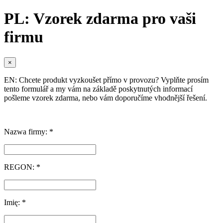
PL: Vzorek zdarma pro vaši
firmu
×
EN: Chcete produkt vyzkoušet přímo v provozu? Vyplňte prosím
tento formulář a my vám na základě poskytnutých informací
pošleme vzorek zdarma, nebo vám doporučíme vhodnější řešení.
Nazwa firmy: *
REGON: *
Imię: *