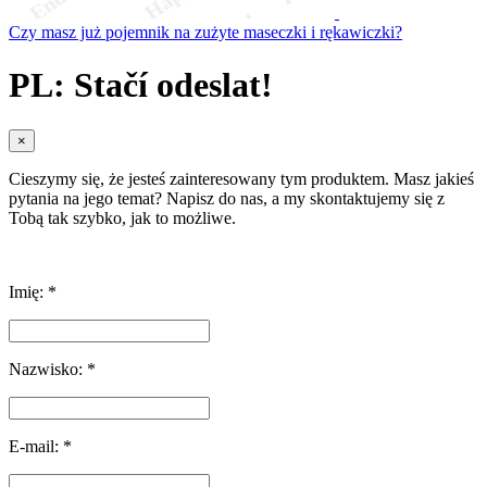
Czy masz już pojemnik na zużyte maseczki i rękawiczki?
PL: Stačí odeslat!
×
Cieszymy się, że jesteś zainteresowany tym produktem. Masz jakieś
pytania na jego temat? Napisz do nas, a my skontaktujemy się z
Tobą tak szybko, jak to możliwe.
Imię: *
Nazwisko: *
E-mail: *