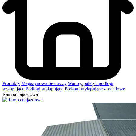
Produkty
Magazynowanie cieczy
Wanny, palety i podłogi
wyłapujące
Podłogi wyłapujące
Podłogi wyłapujące - metalowe
Rampa najazdowa