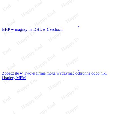
BHP w magazynie DHL w Czechach
Zobacz ile w Twojej firmie mogą wytrzymać ochronne odbojniki
i bariery MPM