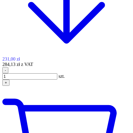
231,00 zł
284,13 zł z VAT
-
szt.
+