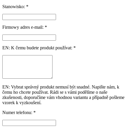
Stanowisko: *
Firmowy adres e-mail: *
EN: K čemu budete produkt používat: *
EN: Vybrat správný produkt nemusí být snadné. Napište nám, k
čemu ho chcete používat. Rádi se s vámi podělíme o naše
zkušenosti, doporučíme vám vhodnou variantu a případně pošleme
vzorek k vyzkoušení.
Numer telefonu: *