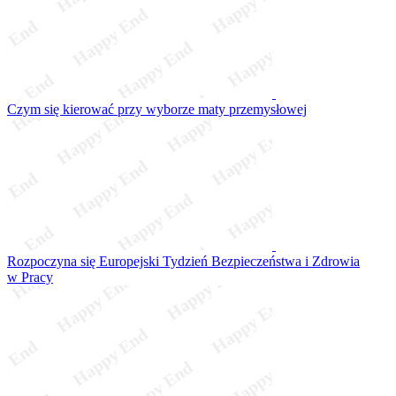
Czym się kierować przy wyborze maty przemysłowej
Rozpoczyna się Europejski Tydzień Bezpieczeństwa i Zdrowia
w Pracy