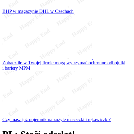
BHP w magazynie DHL w Czechach
Zobacz ile w Twojej firmie mogą wytrzymać ochronne odbojniki
i bariery MPM
Czy masz już pojemnik na zużyte maseczki i rękawiczki?