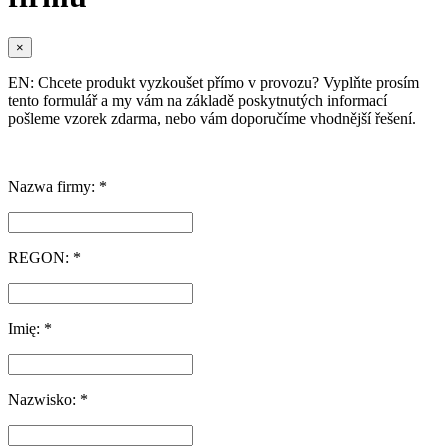
×
EN: Chcete produkt vyzkoušet přímo v provozu? Vyplňte prosím
tento formulář a my vám na základě poskytnutých informací
pošleme vzorek zdarma, nebo vám doporučíme vhodnější řešení.
Nazwa firmy: *
REGON: *
Imię: *
Nazwisko: *