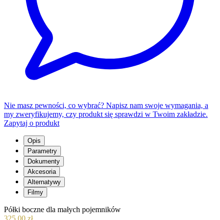
Nie masz pewności, co wybrać? Napisz nam swoje wymagania, a
my zweryfikujemy, czy produkt się sprawdzi w Twoim zakładzie.
Zapytaj o produkt
Opis
Parametry
Dokumenty
Akcesoria
Alternatywy
Filmy
Półki boczne dla małych pojemników
325,00 zł