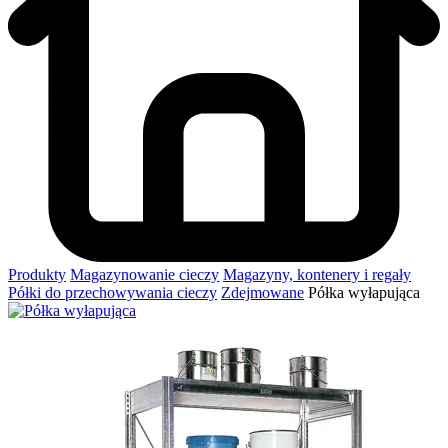
Produkty
Magazynowanie cieczy
Magazyny, kontenery i regały
Półki do przechowywania cieczy
Zdejmowane
Półka wyłapująca