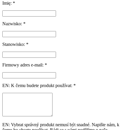
Imię: *
Nazwisko: *
Stanowisko: *
Firmowy adres e-mail: *
EN: K čemu budete produkt používat: *
EN: Vybrat správný produkt nemusí být snadné. Napište nám, k
čemu ho chcete používat. Rádi se s vámi podělíme o naše