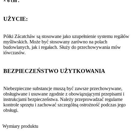
× 6 cm .
UŻYCIE:
Półki Zácatcháw są stosowane jako uzupełnienie systemu regáłów
myśliwskich. Może być stosowany zarówno na polach
budowlanych, jak i regałach. Służy do przechowywania mów
iówczasów.
BEZPIECZEŃSTWO UŻYTKOWANIA
Niebezpieczne substancje muszą być zawsze przechowywane,
obsługiwane i usuwane zgodnie z obowiązującymi przepisami i
instrukcjami bezpieczeństwa. Należy przeprowadzać regularne
kontrole sprzętu i zachować szczególną ostrożność podczas jego
obsługi.
Wymiary produktu