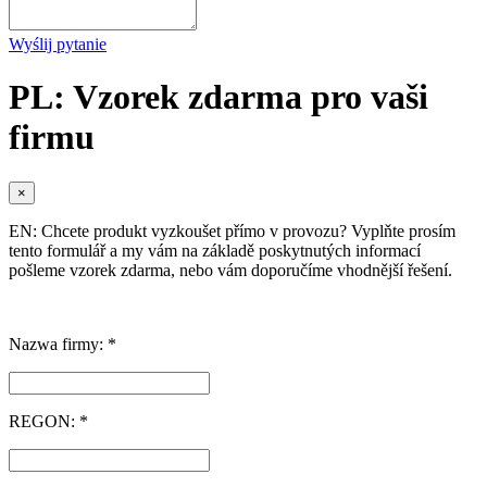
Wyślij pytanie
PL: Vzorek zdarma pro vaši
firmu
×
EN: Chcete produkt vyzkoušet přímo v provozu? Vyplňte prosím
tento formulář a my vám na základě poskytnutých informací
pošleme vzorek zdarma, nebo vám doporučíme vhodnější řešení.
Nazwa firmy: *
REGON: *