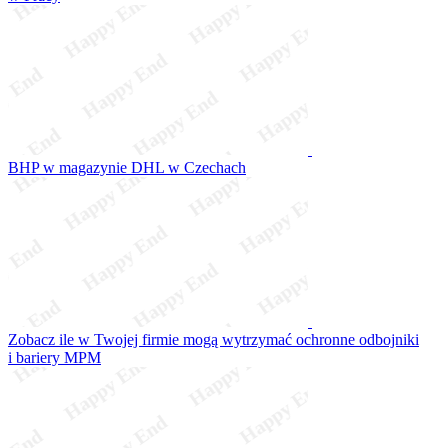
BHP w magazynie DHL w Czechach
Zobacz ile w Twojej firmie mogą wytrzymać ochronne odbojniki
i bariery MPM