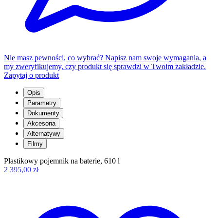
Nie masz pewności, co wybrać? Napisz nam swoje wymagania, a
my zweryfikujemy, czy produkt się sprawdzi w Twoim zakładzie.
Zapytaj o produkt
Opis
Parametry
Dokumenty
Akcesoria
Alternatywy
Filmy
Plastikowy pojemnik na baterie, 610 l
2 395,00 zł