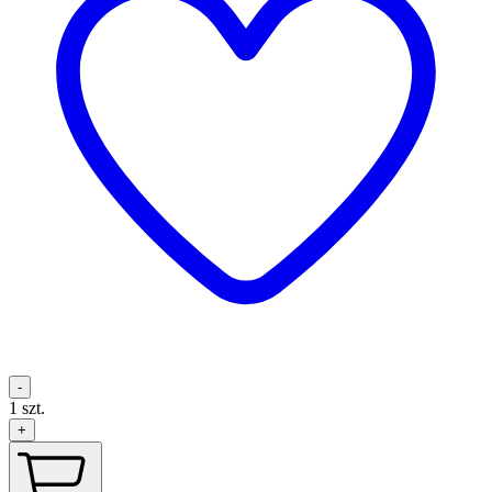
-
1
szt.
+