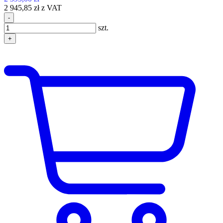
2 945,85 zł z VAT
-
szt.
+