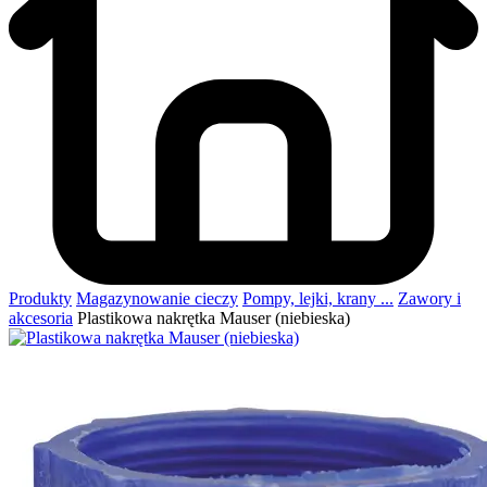
Produkty
Magazynowanie cieczy
Pompy, lejki, krany ...
Zawory i
akcesoria
Plastikowa nakrętka Mauser (niebieska)