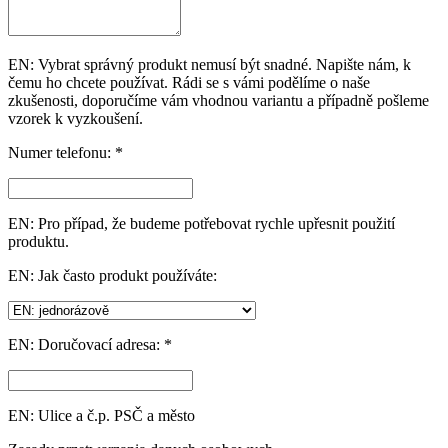
EN: Vybrat správný produkt nemusí být snadné. Napište nám, k
čemu ho chcete používat. Rádi se s vámi podělíme o naše
zkušenosti, doporučíme vám vhodnou variantu a případně pošleme
vzorek k vyzkoušení.
Numer telefonu: *
EN: Pro případ, že budeme potřebovat rychle upřesnit použití
produktu.
EN: Jak často produkt používáte:
EN: Doručovací adresa: *
EN: Ulice a č.p. PSČ a město