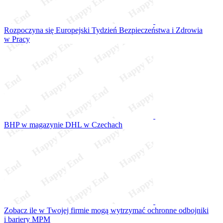
Rozpoczyna się Europejski Tydzień Bezpieczeństwa i Zdrowia
w Pracy
BHP w magazynie DHL w Czechach
Zobacz ile w Twojej firmie mogą wytrzymać ochronne odbojniki
i bariery MPM