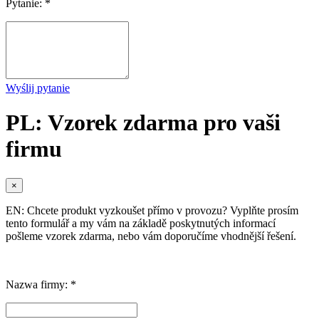
Pytanie: *
Wyślij pytanie
PL: Vzorek zdarma pro vaši
firmu
×
EN: Chcete produkt vyzkoušet přímo v provozu? Vyplňte prosím
tento formulář a my vám na základě poskytnutých informací
pošleme vzorek zdarma, nebo vám doporučíme vhodnější řešení.
Nazwa firmy: *