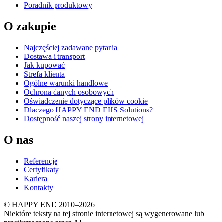
Poradnik produktowy
O zakupie
Najczęściej zadawane pytania
Dostawa i transport
Jak kupować
Strefa klienta
Ogólne warunki handlowe
Ochrona danych osobowych
Oświadczenie dotyczące plików cookie
Dlaczego HAPPY END EHS Solutions?
Dostępność naszej strony internetowej
O nas
Referencje
Certyfikaty
Kariera
Kontakty
© HAPPY END 2010–2026
Niektóre teksty na tej stronie internetowej są wygenerowane lub