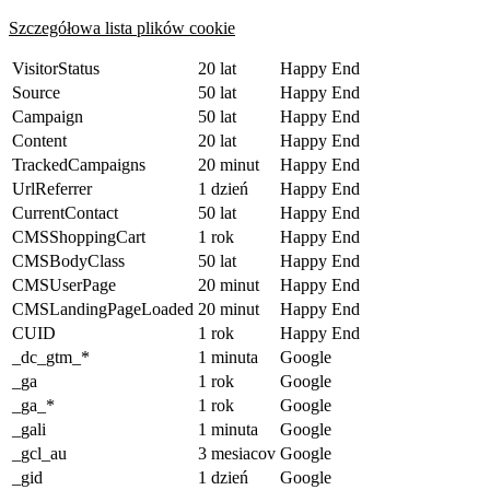
Szczegółowa lista plików cookie
VisitorStatus
20 lat
Happy End
Source
50 lat
Happy End
Campaign
50 lat
Happy End
Content
20 lat
Happy End
TrackedCampaigns
20 minut
Happy End
UrlReferrer
1 dzień
Happy End
CurrentContact
50 lat
Happy End
CMSShoppingCart
1 rok
Happy End
CMSBodyClass
50 lat
Happy End
CMSUserPage
20 minut
Happy End
CMSLandingPageLoaded
20 minut
Happy End
CUID
1 rok
Happy End
_dc_gtm_*
1 minuta
Google
_ga
1 rok
Google
_ga_*
1 rok
Google
_gali
1 minuta
Google
_gcl_au
3 mesiacov
Google
_gid
1 dzień
Google