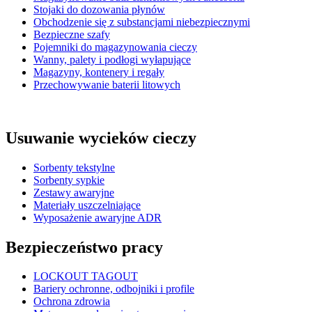
Stojaki do dozowania płynów
Obchodzenie się z substancjami niebezpiecznymi
Bezpieczne szafy
Pojemniki do magazynowania cieczy
Wanny, palety i podłogi wyłapujące
Magazyny, kontenery i regały
Przechowywanie baterii litowych
Usuwanie wycieków cieczy
Sorbenty tekstylne
Sorbenty sypkie
Zestawy awaryjne
Materiały uszczelniające
Wyposażenie awaryjne ADR
Bezpieczeństwo pracy
LOCKOUT TAGOUT
Bariery ochronne, odbojniki i profile
Ochrona zdrowia