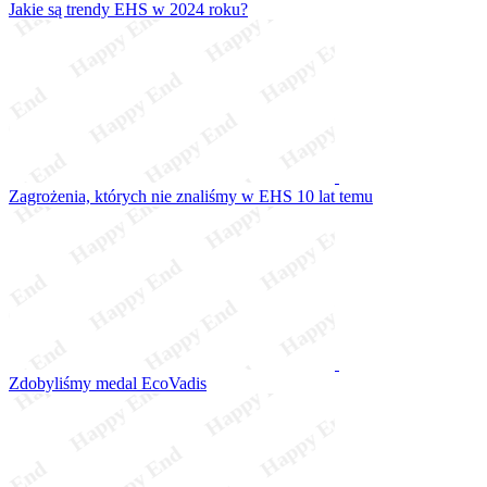
Jakie są trendy EHS w 2024 roku?
Zagrożenia, których nie znaliśmy w EHS 10 lat temu
Zdobyliśmy medal EcoVadis