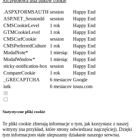
Szczegółowa lista plików cookie
.ASPXFORMSAUTH
session
Happy End
ASP.NET_SessionId
session
Happy End
CMSCookieLevel
1 rok
Happy End
GTMCookieLevel
1 rok
Happy End
CMSCsrfCookie
session
Happy End
CMSPreferredCulture
1 rok
Happy End
ModalNote*
1 miesiąc
Happy End
ModalWindow*
1 miesiąc
Happy End
sticky-notification-box
session
Happy End
CompareCookie
1 rok
Happy End
_GRECAPTCHA
6 mesiacov
Google
iutk
6 mesiacov
issuu.com
Statystyczne pliki cookie
Te pliki cookie zbierają informacje o tym, jak korzystasz z naszej
witryny (na przykład, które strony odwiedzasz najczęściej). Dzięki
tym informacjom stale ulepszamy działanie naszego serwisu.