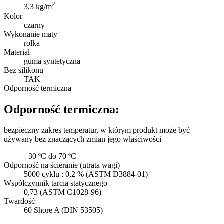
2
3,3 kg/m
Kolor
czarny
Wykonanie maty
rolka
Materiał
guma syntetyczna
Bez silikonu
TAK
Odporność termiczna
Odporność termiczna:
bezpieczny zakres temperatur, w którym produkt może być
używany bez znaczących zmian jego właściwości
−30 ºC do 70 ºC
Odporność na ścieranie (utrata wagi)
5000 cyklu : 0,2 % (ASTM D3884-01)
Współczynnik tarcia statycznego
0,73 (ASTM C1028-96)
Twardość
60 Shore A (DIN 53505)