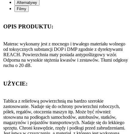
Alternatywy
Filmy
OPIS PRODUKTU:
Materac wykonany jest z mocnego i trwałego materiału wolnego
od toksycznych substancji DOP i DMP zgodnie z dyrektywami
REACH. Powierzchnia maty posiada antypoślizgowy wzór.
Odporna na wysokie stężenia kwasów i zestawów. Tłumi odgłosy
ruchu o 20 dB.
UŻYCIE:
Tablica z reliefową powierzchnią ma bardzo szerokie
zastosowanie. Nadaje się do ochrony powierzchni roboczych,
półek, regałów, otoczenia maszyn itp. Może być również
stosowana na podłogach samochodów, autobusów, statków,
magazynów i pojazdów transportowych. Nadaje się do lekkiego
sprzętu. Chroni krawędzie, rzędy i podłogi przed zabrudzeniami.
Jest łatwa w czyszczeniu, a materiał, z którego jest wykonana,