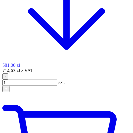
581,00 zł
714,63 zł z VAT
-
szt.
+