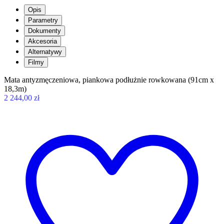
Opis
Parametry
Dokumenty
Akcesoria
Alternatywy
Filmy
Mata antyzmęczeniowa, piankowa podłużnie rowkowana (91cm x
18,3m)
2 244,00 zł