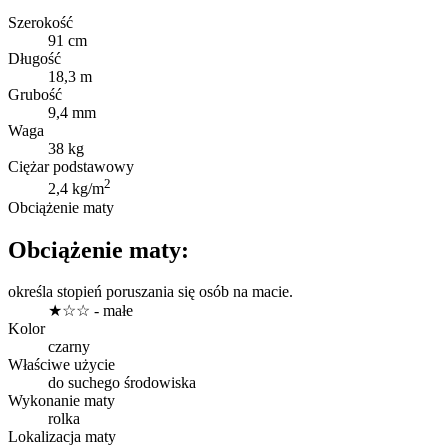
Szerokość
91 cm
Długość
18,3 m
Grubość
9,4 mm
Waga
38 kg
Ciężar podstawowy
2
2,4 kg/m
Obciążenie maty
Obciążenie maty:
określa stopień poruszania się osób na macie.
★☆☆ - małe
Kolor
czarny
Właściwe użycie
do suchego środowiska
Wykonanie maty
rolka
Lokalizacja maty