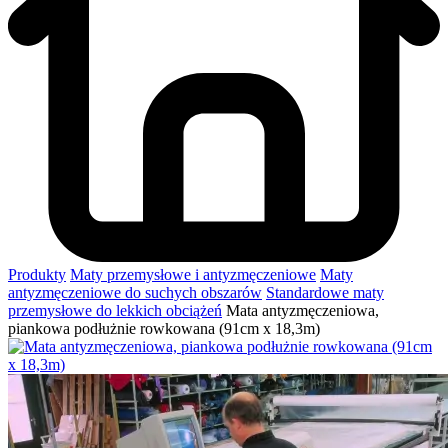
Produkty
Maty przemysłowe i antyzmęczeniowe
Maty
antyzmęczeniowe do suchych obszarów
Standardowe maty
przemysłowe do lekkich obciążeń
Mata antyzmęczeniowa,
piankowa podłużnie rowkowana (91cm x 18,3m)