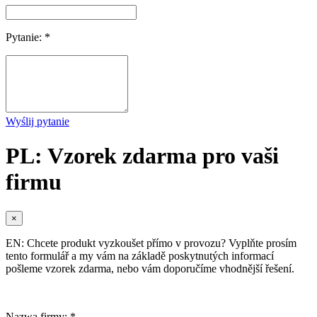
Pytanie: *
Wyślij pytanie
PL: Vzorek zdarma pro vaši
firmu
×
EN: Chcete produkt vyzkoušet přímo v provozu? Vyplňte prosím
tento formulář a my vám na základě poskytnutých informací
pošleme vzorek zdarma, nebo vám doporučíme vhodnější řešení.
Nazwa firmy: *