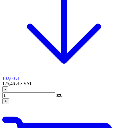
102,00 zł
125,46 zł z VAT
-
szt.
+