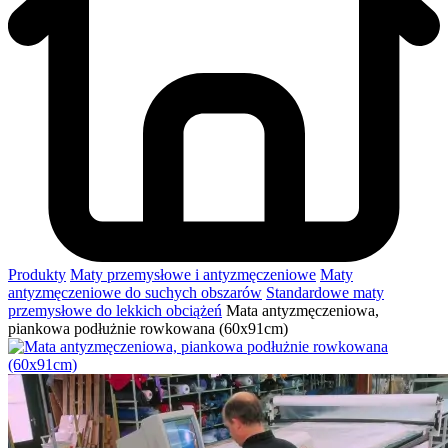
Produkty
Maty przemysłowe i antyzmęczeniowe
Maty
antyzmęczeniowe do suchych obszarów
Standardowe maty
przemysłowe do lekkich obciążeń
Mata antyzmęczeniowa,
piankowa podłużnie rowkowana (60x91cm)