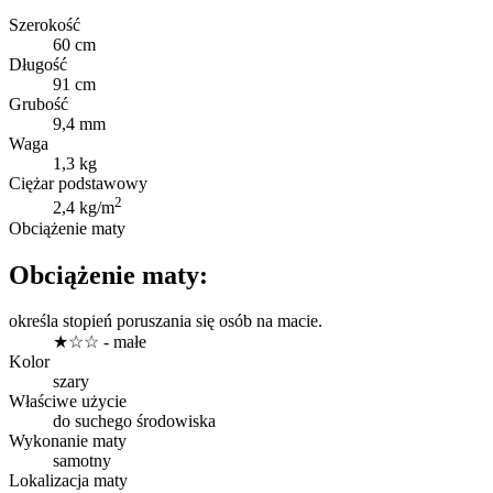
Szerokość
60 cm
Długość
91 cm
Grubość
9,4 mm
Waga
1,3 kg
Ciężar podstawowy
2
2,4 kg/m
Obciążenie maty
Obciążenie maty:
określa stopień poruszania się osób na macie.
★☆☆ - małe
Kolor
szary
Właściwe użycie
do suchego środowiska
Wykonanie maty
samotny
Lokalizacja maty