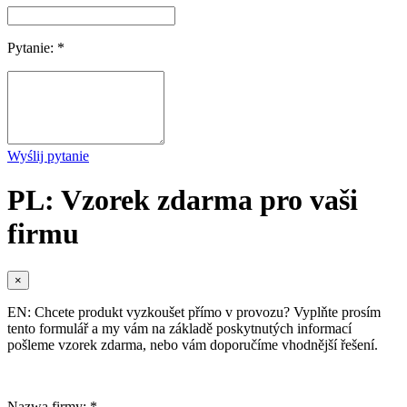
Pytanie: *
Wyślij pytanie
PL: Vzorek zdarma pro vaši
firmu
×
EN: Chcete produkt vyzkoušet přímo v provozu? Vyplňte prosím
tento formulář a my vám na základě poskytnutých informací
pošleme vzorek zdarma, nebo vám doporučíme vhodnější řešení.
Nazwa firmy: *