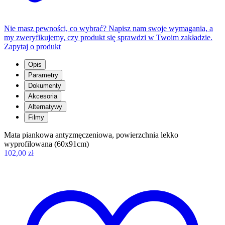
Nie masz pewności, co wybrać? Napisz nam swoje wymagania, a
my zweryfikujemy, czy produkt się sprawdzi w Twoim zakładzie.
Zapytaj o produkt
Opis
Parametry
Dokumenty
Akcesoria
Alternatywy
Filmy
Mata piankowa antyzmęczeniowa, powierzchnia lekko
wyprofilowana (60x91cm)
102,00 zł