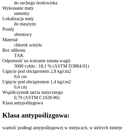
do suchego środowiska
Wykonanie maty
samotny
Lokalizacja maty
do maszyny
Postój
obrotowy
Materiał
chlorek winylu
Bez silikonu
TAK
Odporność na ścieranie (utrata wagi)
5000 cyklu : 18,1 % (ASTM D3884-01)
Ugięcie pod obciążeniem 2,8 kg/cm2
0,6 cm
Ugięcie pod obciążeniem 1,4 kg/cm2
0,4 cm
Współczynnik tarcia statycznego
0,79 (ASTM C1028-96)
Klasa antypoślizgowa
Klasa antypoślizgowa:
wartość podłogi antypoślizgowej w miejscach, w których istnieje