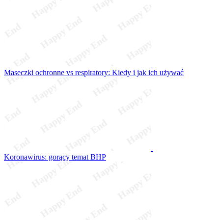
Maseczki ochronne vs respiratory: Kiedy i jak ich używać
Koronawirus: gorący temat BHP