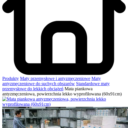
Produkty
Maty przemysłowe i antyzmęczeniowe
Maty
antyzmęczeniowe do suchych obszarów
Standardowe maty
przemysłowe do lekkich obciążeń
Mata piankowa
antyzmęczeniowa, powierzchnia lekko wyprofilowana (60x91cm)