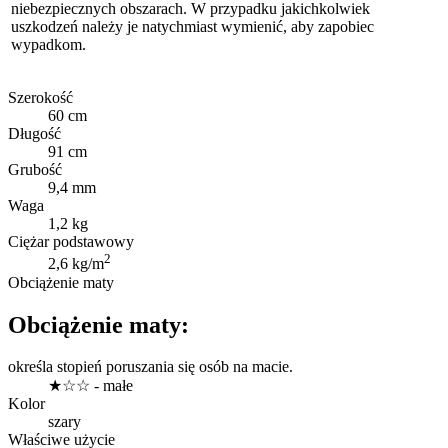
niebezpiecznych obszarach. W przypadku jakichkolwiek
uszkodzeń należy je natychmiast wymienić, aby zapobiec
wypadkom.
Szerokość
60 cm
Długość
91 cm
Grubość
9,4 mm
Waga
1,2 kg
Ciężar podstawowy
2
2,6 kg/m
Obciążenie maty
Obciążenie maty:
określa stopień poruszania się osób na macie.
★☆☆ - małe
Kolor
szary
Właściwe użycie