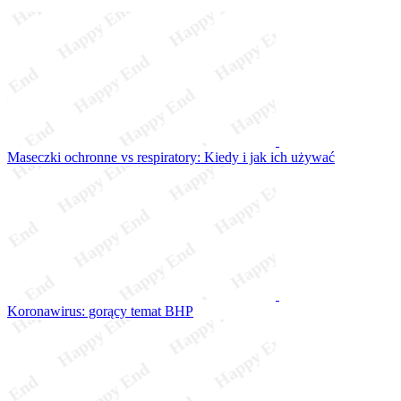
Maseczki ochronne vs respiratory: Kiedy i jak ich używać
Koronawirus: gorący temat BHP