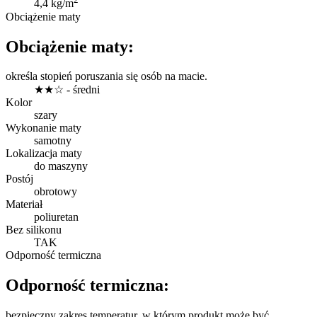
4,4 kg/m
Obciążenie maty
Obciążenie maty:
określa stopień poruszania się osób na macie.
★★☆ - średni
Kolor
szary
Wykonanie maty
samotny
Lokalizacja maty
do maszyny
Postój
obrotowy
Materiał
poliuretan
Bez silikonu
TAK
Odporność termiczna
Odporność termiczna:
bezpieczny zakres temperatur, w którym produkt może być