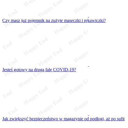
Czy masz już pojemnik na zużyte maseczki i rękawiczki?
Jesteś gotowy na drugą falę COVID-19?
Jak zwiększyć bezpieczeństwo w magazynie od podłogi, aż po sufit