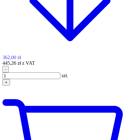
362,00 zł
445,26 zł z VAT
-
szt.
+