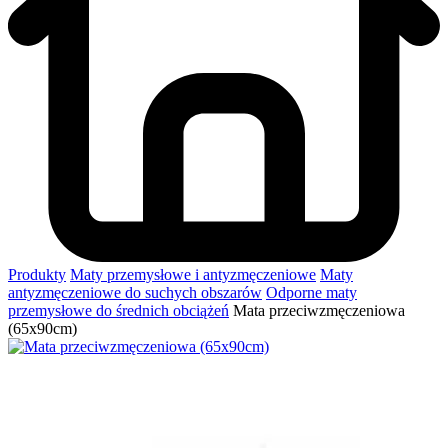
Produkty
Maty przemysłowe i antyzmęczeniowe
Maty
antyzmęczeniowe do suchych obszarów
Odporne maty
przemysłowe do średnich obciążeń
Mata przeciwzmęczeniowa
(65x90cm)