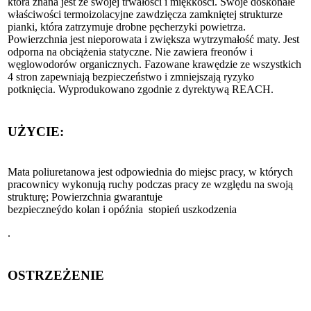
która znana jest ze swojej trwałości i miękkości. Swoje doskonałe
właściwości termoizolacyjne zawdzięcza zamkniętej strukturze
pianki, która zatrzymuje drobne pęcherzyki powietrza.
Powierzchnia jest nieporowata i zwiększa wytrzymałość maty. Jest
odporna na obciążenia statyczne. Nie zawiera freonów i
węglowodorów organicznych. Fazowane krawędzie ze wszystkich
4 stron zapewniają bezpieczeństwo i zmniejszają ryzyko
potknięcia. Wyprodukowano zgodnie z dyrektywą REACH.
UŻYCIE:
Mata poliuretanowa jest odpowiednia do miejsc pracy, w których
pracownicy wykonują ruchy podczas pracy ze względu na swoją
strukturę; Powierzchnia gwarantuje
bezpieczneýdo kolan i opóźnia stopień uszkodzenia
.
OSTRZEŻENIE