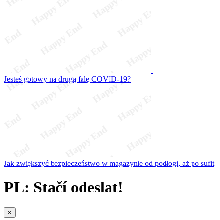
Jesteś gotowy na drugą falę COVID-19?
Jak zwiększyć bezpieczeństwo w magazynie od podłogi, aż po sufit
PL: Stačí odeslat!
×