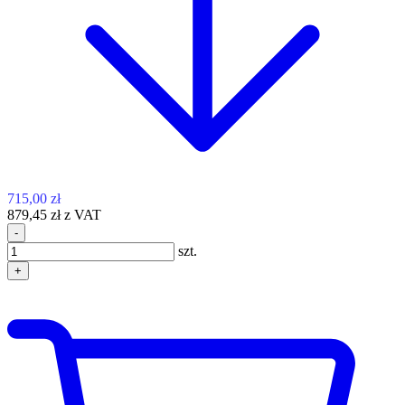
715,00 zł
879,45 zł z VAT
-
szt.
+