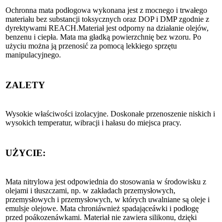
Ochronna mata podłogowa wykonana jest z mocnego i trwałego
materiału bez substancji toksycznych oraz DOP i DMP zgodnie z
dyrektywami REACH.Materiał jest odporny na działanie olejów,
benzenu i ciepła. Mata ma gładką powierzchnię bez wzoru. Po
użyciu można ją przenosić za pomocą lekkiego sprzętu
manipulacyjnego.
ZALETY
Wysokie właściwości izolacyjne. Doskonałe przenoszenie niskich i
wysokich temperatur, wibracji i hałasu do miejsca pracy.
UŻYCIE:
Mata nitrylowa jest odpowiednia do stosowania w środowisku z
olejami i tłuszczami, np. w zakładach przemysłowych,
przemysłowych i przemysłowych, w których uwalniane są oleje i
emulsje olejowe. Mata chroniáwnież spadająceáwki i podłogę
przed poákozenáwkami. Materiał nie zawiera silikonu, dzięki