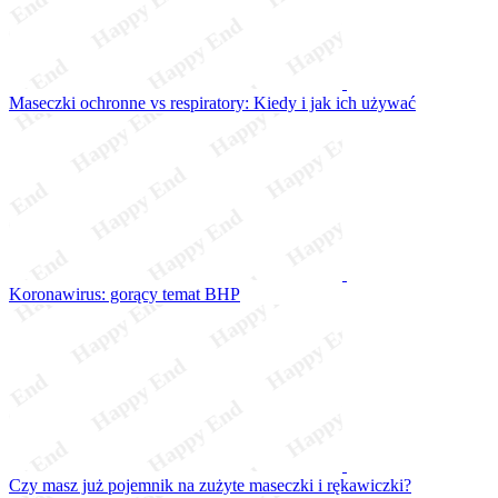
Maseczki ochronne vs respiratory: Kiedy i jak ich używać
Koronawirus: gorący temat BHP
Czy masz już pojemnik na zużyte maseczki i rękawiczki?