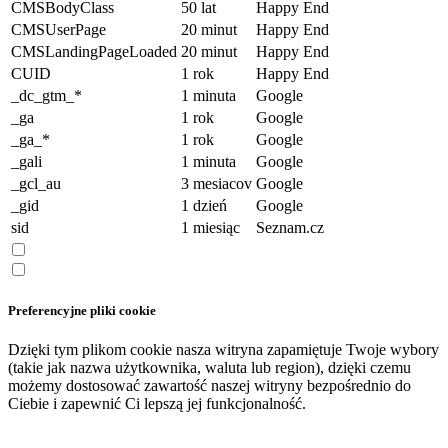
CMSBodyClass
50 lat
Happy End
CMSUserPage
20 minut
Happy End
CMSLandingPageLoaded
20 minut
Happy End
CUID
1 rok
Happy End
_dc_gtm_*
1 minuta
Google
_ga
1 rok
Google
_ga_*
1 rok
Google
_gali
1 minuta
Google
_gcl_au
3 mesiacov
Google
_gid
1 dzień
Google
sid
1 miesiąc
Seznam.cz
Preferencyjne pliki cookie
Dzięki tym plikom cookie nasza witryna zapamiętuje Twoje wybory
(takie jak nazwa użytkownika, waluta lub region), dzięki czemu
możemy dostosować zawartość naszej witryny bezpośrednio do
Ciebie i zapewnić Ci lepszą jej funkcjonalność.