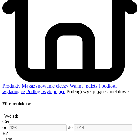
Produkty
Magazynowanie cieczy
Wanny, palety i podłogi
wyłapujące
Podłogi wyłapujące
Podłogi wyłapujące - metalowe
Filtr produktów
Vyčistit
Cena
od
do
Kč
Tags