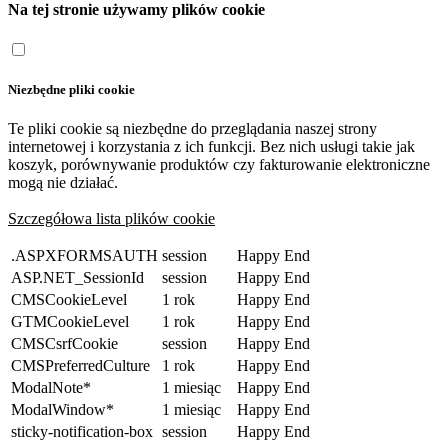
Na tej stronie używamy plików cookie
Niezbędne pliki cookie
Te pliki cookie są niezbędne do przeglądania naszej strony
internetowej i korzystania z ich funkcji. Bez nich usługi takie jak
koszyk, porównywanie produktów czy fakturowanie elektroniczne
mogą nie działać.
Szczegółowa lista plików cookie
.ASPXFORMSAUTH
session
Happy End
ASP.NET_SessionId
session
Happy End
CMSCookieLevel
1 rok
Happy End
GTMCookieLevel
1 rok
Happy End
CMSCsrfCookie
session
Happy End
CMSPreferredCulture
1 rok
Happy End
ModalNote*
1 miesiąc
Happy End
ModalWindow*
1 miesiąc
Happy End
sticky-notification-box
session
Happy End