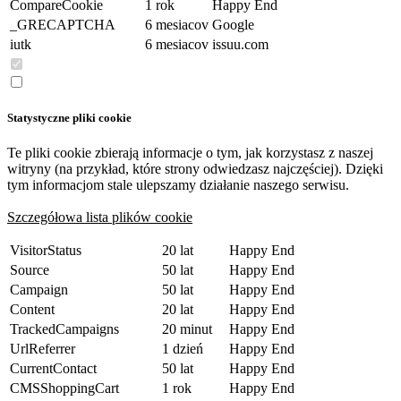
CompareCookie
1 rok
Happy End
_GRECAPTCHA
6 mesiacov
Google
iutk
6 mesiacov
issuu.com
Statystyczne pliki cookie
Te pliki cookie zbierają informacje o tym, jak korzystasz z naszej
witryny (na przykład, które strony odwiedzasz najczęściej). Dzięki
tym informacjom stale ulepszamy działanie naszego serwisu.
Szczegółowa lista plików cookie
VisitorStatus
20 lat
Happy End
Source
50 lat
Happy End
Campaign
50 lat
Happy End
Content
20 lat
Happy End
TrackedCampaigns
20 minut
Happy End
UrlReferrer
1 dzień
Happy End
CurrentContact
50 lat
Happy End
CMSShoppingCart
1 rok
Happy End