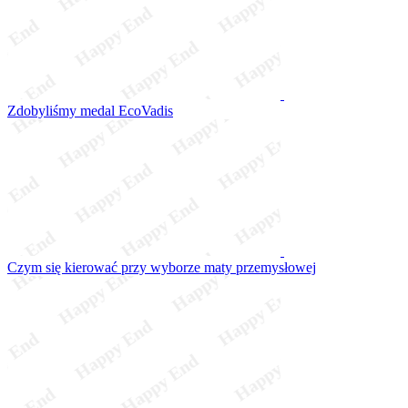
Zdobyliśmy medal EcoVadis
Czym się kierować przy wyborze maty przemysłowej