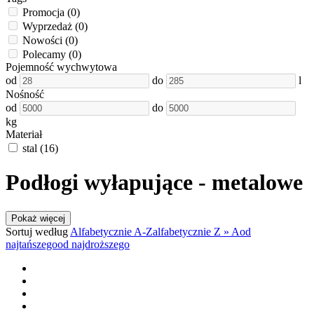
Promocja
(0)
Wyprzedaż
(0)
Nowości
(0)
Polecamy
(0)
Pojemność wychwytowa
od
do
l
Nośność
od
do
kg
Materiał
stal
(16)
Podłogi wyłapujące - metalowe
Pokaż więcej
Sortuj według
Alfabetycznie A-Z
alfabetycznie Z » A
od
najtańszego
od najdroższego