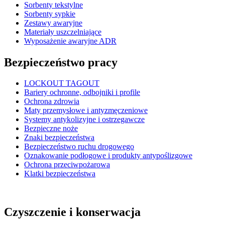
Sorbenty tekstylne
Sorbenty sypkie
Zestawy awaryjne
Materiały uszczelniające
Wyposażenie awaryjne ADR
Bezpieczeństwo pracy
LOCKOUT TAGOUT
Bariery ochronne, odbojniki i profile
Ochrona zdrowia
Maty przemysłowe i antyzmęczeniowe
Systemy antykolizyjne i ostrzegawcze
Bezpieczne noże
Znaki bezpieczeństwa
Bezpieczeństwo ruchu drogowego
Oznakowanie podłogowe i produkty antypoślizgowe
Ochrona przeciwpożarowa
Klatki bezpieczeństwa
Czyszczenie i konserwacja