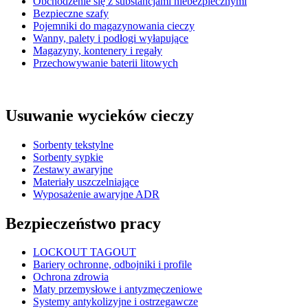
Obchodzenie się z substancjami niebezpiecznymi
Bezpieczne szafy
Pojemniki do magazynowania cieczy
Wanny, palety i podłogi wyłapujące
Magazyny, kontenery i regały
Przechowywanie baterii litowych
Usuwanie wycieków cieczy
Sorbenty tekstylne
Sorbenty sypkie
Zestawy awaryjne
Materiały uszczelniające
Wyposażenie awaryjne ADR
Bezpieczeństwo pracy
LOCKOUT TAGOUT
Bariery ochronne, odbojniki i profile
Ochrona zdrowia
Maty przemysłowe i antyzmęczeniowe
Systemy antykolizyjne i ostrzegawcze