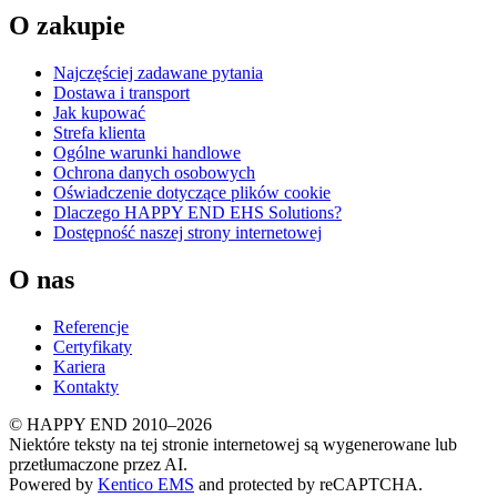
O zakupie
Najczęściej zadawane pytania
Dostawa i transport
Jak kupować
Strefa klienta
Ogólne warunki handlowe
Ochrona danych osobowych
Oświadczenie dotyczące plików cookie
Dlaczego HAPPY END EHS Solutions?
Dostępność naszej strony internetowej
O nas
Referencje
Certyfikaty
Kariera
Kontakty
© HAPPY END 2010–2026
Niektóre teksty na tej stronie internetowej są wygenerowane lub
przetłumaczone przez AI.
Powered by
Kentico EMS
and protected by reCAPTCHA.