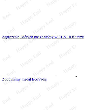
Zagrożenia, których nie znaliśmy w EHS 10 lat temu
Zdobyliśmy medal EcoVadis