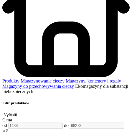
Produkty
Magazynowanie cieczy
Magazyny, kontenery i regały
Magazyny do przechowywania cieczy
Ekomagazyny dla substancji
niebezpiecznych
Filtr produktów
Vyčistit
Cena
od
do
Kč