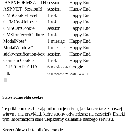
.ASPXFORMSAUTH
session
Happy End
ASP.NET_SessionId
session
Happy End
CMSCookieLevel
1 rok
Happy End
GTMCookieLevel
1 rok
Happy End
CMSCsrfCookie
session
Happy End
CMSPreferredCulture
1 rok
Happy End
ModalNote*
1 miesiąc
Happy End
ModalWindow*
1 miesiąc
Happy End
sticky-notification-box
session
Happy End
CompareCookie
1 rok
Happy End
_GRECAPTCHA
6 mesiacov
Google
iutk
6 mesiacov
issuu.com
Statystyczne pliki cookie
Te pliki cookie zbierają informacje o tym, jak korzystasz z naszej
witryny (na przykład, które strony odwiedzasz najczęściej). Dzięki
tym informacjom stale ulepszamy działanie naszego serwisu.
Szczegółowa lista plików cookie