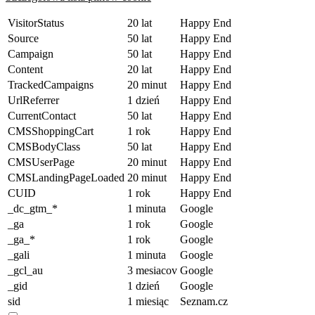
VisitorStatus
20 lat
Happy End
Source
50 lat
Happy End
Campaign
50 lat
Happy End
Content
20 lat
Happy End
TrackedCampaigns
20 minut
Happy End
UrlReferrer
1 dzień
Happy End
CurrentContact
50 lat
Happy End
CMSShoppingCart
1 rok
Happy End
CMSBodyClass
50 lat
Happy End
CMSUserPage
20 minut
Happy End
CMSLandingPageLoaded
20 minut
Happy End
CUID
1 rok
Happy End
_dc_gtm_*
1 minuta
Google
_ga
1 rok
Google
_ga_*
1 rok
Google
_gali
1 minuta
Google
_gcl_au
3 mesiacov
Google
_gid
1 dzień
Google
sid
1 miesiąc
Seznam.cz