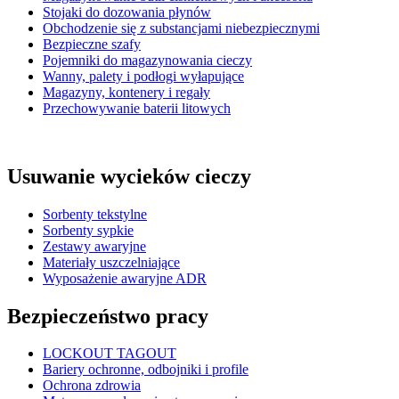
Stojaki do dozowania płynów
Obchodzenie się z substancjami niebezpiecznymi
Bezpieczne szafy
Pojemniki do magazynowania cieczy
Wanny, palety i podłogi wyłapujące
Magazyny, kontenery i regały
Przechowywanie baterii litowych
Usuwanie wycieków cieczy
Sorbenty tekstylne
Sorbenty sypkie
Zestawy awaryjne
Materiały uszczelniające
Wyposażenie awaryjne ADR
Bezpieczeństwo pracy
LOCKOUT TAGOUT
Bariery ochronne, odbojniki i profile
Ochrona zdrowia