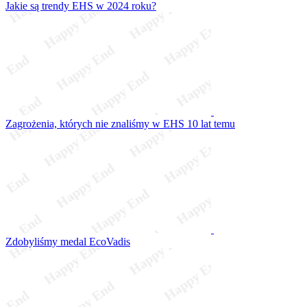
Jakie są trendy EHS w 2024 roku?
Zagrożenia, których nie znaliśmy w EHS 10 lat temu
Zdobyliśmy medal EcoVadis