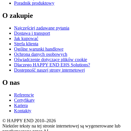
Poradnik produktowy
O zakupie
Najczęściej zadawane pytania
Dostawa i transport
Jak kupować
Strefa klienta
Ogólne warunki handlowe
Ochrona danych osobowych
Oświadczenie dotyczące plików cookie
Dlaczego HAPPY END EHS Solutions?
Dostępność naszej strony internetowej
O nas
Referencje
Certyfikaty
Kariera
Kontakty
© HAPPY END 2010–2026
Niektóre teksty na tej stronie internetowej są wygenerowane lub