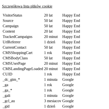
Szczegółowa lista plików cookie
VisitorStatus
20 lat
Happy End
Source
50 lat
Happy End
Campaign
50 lat
Happy End
Content
20 lat
Happy End
TrackedCampaigns
20 minut
Happy End
UrlReferrer
1 dzień
Happy End
CurrentContact
50 lat
Happy End
CMSShoppingCart
1 rok
Happy End
CMSBodyClass
50 lat
Happy End
CMSUserPage
20 minut
Happy End
CMSLandingPageLoaded
20 minut
Happy End
CUID
1 rok
Happy End
_dc_gtm_*
1 minuta
Google
_ga
1 rok
Google
_ga_*
1 rok
Google
_gali
1 minuta
Google
_gcl_au
3 mesiacov
Google
_gid
1 dzień
Google