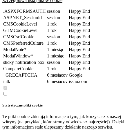
Szczegółowa lista plików cookie
.ASPXFORMSAUTH
session
Happy End
ASP.NET_SessionId
session
Happy End
CMSCookieLevel
1 rok
Happy End
GTMCookieLevel
1 rok
Happy End
CMSCsrfCookie
session
Happy End
CMSPreferredCulture
1 rok
Happy End
ModalNote*
1 miesiąc
Happy End
ModalWindow*
1 miesiąc
Happy End
sticky-notification-box
session
Happy End
CompareCookie
1 rok
Happy End
_GRECAPTCHA
6 mesiacov
Google
iutk
6 mesiacov
issuu.com
Statystyczne pliki cookie
Te pliki cookie zbierają informacje o tym, jak korzystasz z naszej
witryny (na przykład, które strony odwiedzasz najczęściej). Dzięki
tym informacjom stale ulepszamy działanie naszego serwisu.