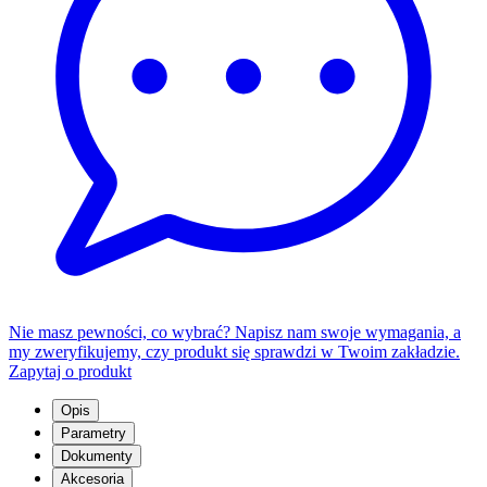
Nie masz pewności, co wybrać? Napisz nam swoje wymagania, a
my zweryfikujemy, czy produkt się sprawdzi w Twoim zakładzie.
Zapytaj o produkt
Opis
Parametry
Dokumenty
Akcesoria