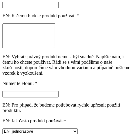
EN: K čemu budete produkt používat: *
EN: Vybrat správný produkt nemusí být snadné. Napište nám, k
čemu ho chcete používat. Rádi se s vámi podělíme o naše
zkušenosti, doporučíme vám vhodnou variantu a případně pošleme
vzorek k vyzkoušení.
Numer telefonu: *
EN: Pro případ, že budeme potřebovat rychle upřesnit použití
produktu.
EN: Jak často produkt používáte: