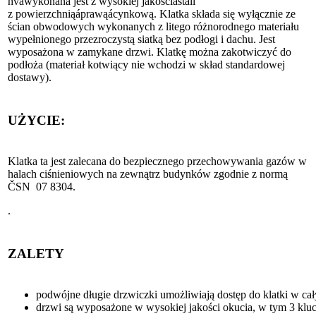
hváwykonana jest z wysokiej jakościástali
z powierzchniąáprawąácynkową. Klatka składa się wyłącznie ze
ścian obwodowych wykonanych z litego różnorodnego materiału
wypełnionego przezroczystą siatką bez podłogi i dachu. Jest
wyposażona w zamykane drzwi. Klatkę można zakotwiczyć do
podłoża (materiał kotwiący nie wchodzi w skład standardowej
dostawy).
UŻYCIE:
Klatka ta jest zalecana do bezpiecznego przechowywania gazów w
halach ciśnieniowych na zewnątrz budynków zgodnie z normą
ČSN 07 8304.
.
ZALETY
podwójne długie drzwiczki umożliwiają dostęp do klatki w cał
drzwi są wyposażone w wysokiej jakości okucia, w tym 3 klu