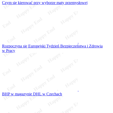
Czym się kierować przy wyborze maty przemysłowej
Rozpoczyna się Europejski Tydzień Bezpieczeństwa i Zdrowia
w Pracy
BHP w magazynie DHL w Czechach