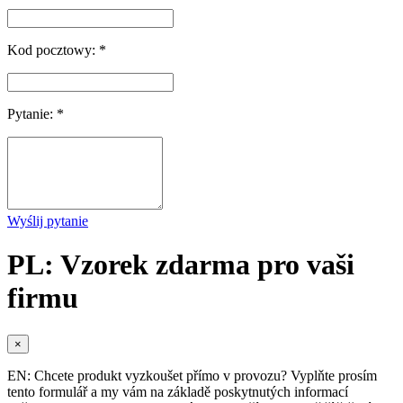
Kod pocztowy: *
Pytanie: *
Wyślij pytanie
PL: Vzorek zdarma pro vaši
firmu
×
EN: Chcete produkt vyzkoušet přímo v provozu? Vyplňte prosím
tento formulář a my vám na základě poskytnutých informací