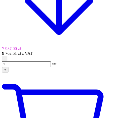
7 937,00 zł
9 762,51 zł z VAT
-
szt.
+