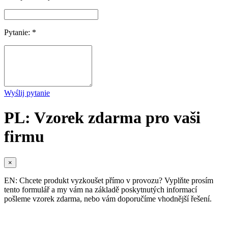
Pytanie: *
Wyślij pytanie
PL: Vzorek zdarma pro vaši
firmu
×
EN: Chcete produkt vyzkoušet přímo v provozu? Vyplňte prosím
tento formulář a my vám na základě poskytnutých informací
pošleme vzorek zdarma, nebo vám doporučíme vhodnější řešení.