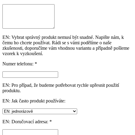
EN: Vybrat správný produkt nemusí být snadné. Napište nám, k
čemu ho chcete používat. Rádi se s vámi podělíme o naše
zkušenosti, doporučíme vám vhodnou variantu a případně pošleme
vzorek k vyzkoušení.
Numer telefonu: *
EN: Pro případ, že budeme potřebovat rychle upřesnit použití
produktu.
EN: Jak často produkt používáte:
EN: Doručovací adresa: *