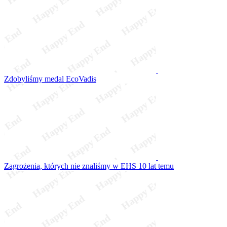
Zdobyliśmy medal EcoVadis
Zagrożenia, których nie znaliśmy w EHS 10 lat temu