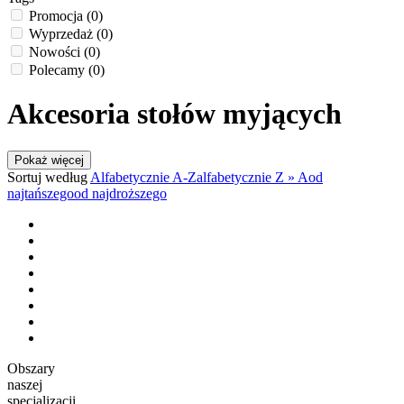
Promocja
(0)
Wyprzedaż
(0)
Nowości
(0)
Polecamy
(0)
Akcesoria stołów myjących
Pokaż więcej
Sortuj według
Alfabetycznie A-Z
alfabetycznie Z » A
od
najtańszego
od najdroższego
Obszary
naszej
specjalizacji