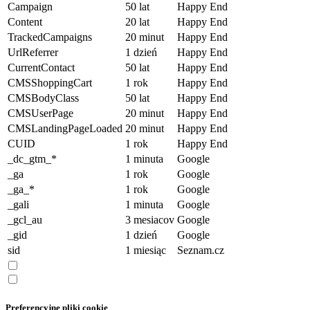
Campaign
50 lat
Happy End
Content
20 lat
Happy End
TrackedCampaigns
20 minut
Happy End
UrlReferrer
1 dzień
Happy End
CurrentContact
50 lat
Happy End
CMSShoppingCart
1 rok
Happy End
CMSBodyClass
50 lat
Happy End
CMSUserPage
20 minut
Happy End
CMSLandingPageLoaded
20 minut
Happy End
CUID
1 rok
Happy End
_dc_gtm_*
1 minuta
Google
_ga
1 rok
Google
_ga_*
1 rok
Google
_gali
1 minuta
Google
_gcl_au
3 mesiacov
Google
_gid
1 dzień
Google
sid
1 miesiąc
Seznam.cz
Preferencyjne pliki cookie