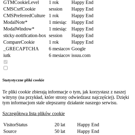
GTMCookieLevel
1 rok
Happy End
CMSCsrfCookie
session
Happy End
CMSPreferredCulture
1 rok
Happy End
ModalNote*
1 miesiąc
Happy End
ModalWindow*
1 miesiąc
Happy End
sticky-notification-box
session
Happy End
CompareCookie
1 rok
Happy End
_GRECAPTCHA
6 mesiacov
Google
iutk
6 mesiacov
issuu.com
Statystyczne pliki cookie
Te pliki cookie zbierają informacje o tym, jak korzystasz z naszej
witryny (na przykład, które strony odwiedzasz najczęściej). Dzięki
tym informacjom stale ulepszamy działanie naszego serwisu.
Szczegółowa lista plików cookie
VisitorStatus
20 lat
Happy End
Source
50 lat
Happy End