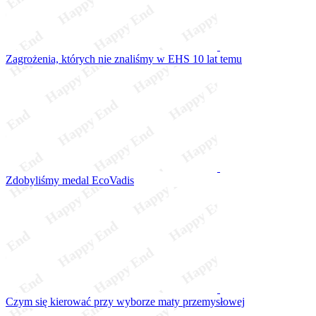
Zagrożenia, których nie znaliśmy w EHS 10 lat temu
Zdobyliśmy medal EcoVadis
Czym się kierować przy wyborze maty przemysłowej