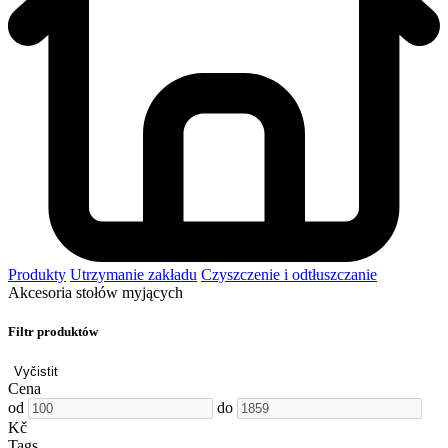
Produkty
Utrzymanie zakładu
Czyszczenie i odtłuszczanie
Akcesoria stołów myjących
Filtr produktów
Vyčistit
Cena
od
do
Kč
Tags