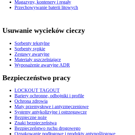
Magazyny, kontenery i regały
Przechowywanie baterii litowych
Usuwanie wycieków cieczy
Sorbenty tekstylne
Sorbenty sypkie
Zestawy awaryjne
Materiały uszczelniające
Wyposażenie awaryjne ADR
Bezpieczeństwo pracy
LOCKOUT TAGOUT
Bariery ochronne, odbojniki i profile
Ochrona zdrowia
Maty przemysłowe i antyzmęczeniowe
Systemy antykolizyjne i ostrzegawcze
Bezpieczne noże
Znaki bezpieczeństwa
Bezpieczeństwo ruchu drogowego
Oznakowanie podłogowe i produkty antypoślizgowe