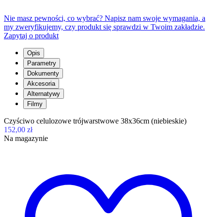
Nie masz pewności, co wybrać? Napisz nam swoje wymagania, a
my zweryfikujemy, czy produkt się sprawdzi w Twoim zakładzie.
Zapytaj o produkt
Opis
Parametry
Dokumenty
Akcesoria
Alternatywy
Filmy
Czyściwo celulozowe trójwarstwowe 38x36cm (niebieskie)
152,00 zł
Na magazynie