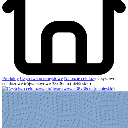
Produkty
Czyściwa przemysłowe
Na bazie celulozy
Czyściwo
celulozowe trójwarstwowe 38x36cm (niebieskie)