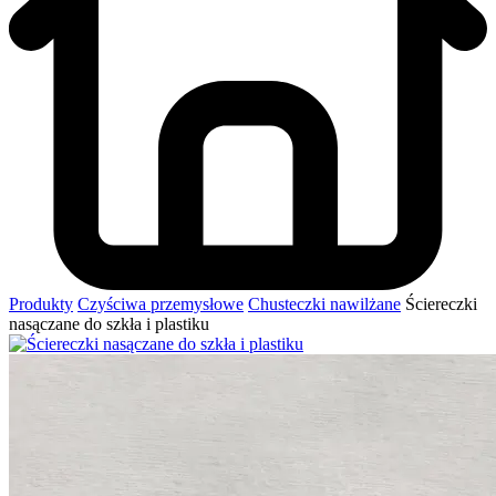
Produkty
Czyściwa przemysłowe
Chusteczki nawilżane
Ściereczki
nasączane do szkła i plastiku