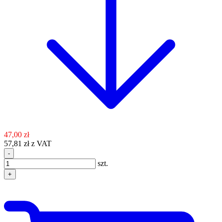
47,00 zł
57,81 zł z VAT
-
szt.
+